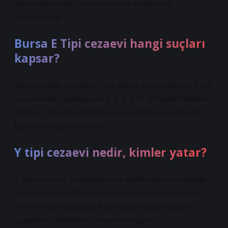
alanı, banyo, cami, konferans salonu ve atölyeler
bulunmaktadır.
Bursa E Tipi cezaevi hangi suçları
kapsar?
Ağır suçlardan yargılanan veya hüküm giyen tutuklular E tipi
cezaevlerinde tutulmaktadır. 2, 4, 6, 8 ve 10 kişilik bölümleri
bulunan E tipi cezaevlerinde ilave yataklarla kapasite 1000
kişiye kadar çıkabilmektedir.
Y tipi cezaevi nedir, kimler yatar?
Y tipi cezaevleri, mahkumların tek kişilik odalarda tutulduğu
maksimum güvenlikli cezaevleridir. Ortalama kapasiteleri
300-400 kişi civarındadır. Ağır müebbet hapis cezasına
çarptırılmış hükümlüler için tasarlanmışlardır.