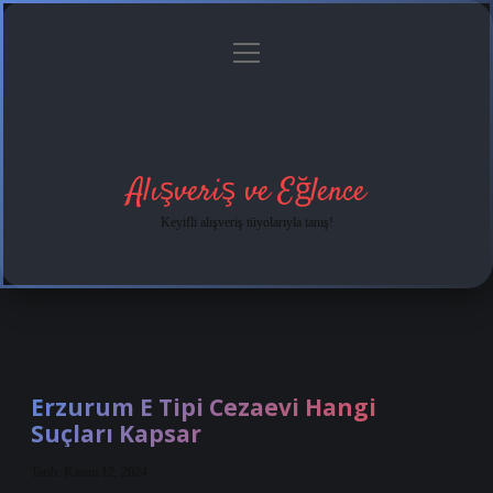
menüyü
Anasayfa
Gizlilik
Yasal
Hakkımızda
aç
Politikası
Uyarı
Alışveriş ve Eğlence
Keyifli alışveriş tüyolarıyla tanış!
Erzurum E Tipi Cezaevi Hangi
Suçları Kapsar
Tarih: Kasım 12, 2024