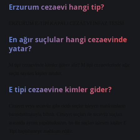
Erzurum cezaevi hangi tip?
ERZURUM E-TİPİ KAPALI CEZAEVİ İNFAZ TESİSİ
En ağır suçlular hangi cezaevinde
yatar?
M tipi cezaevinde kimler görev alır? M tipi cezaevlerinde ağır
suçlu sayılan kişiler tutulur.
E tipi cezaevine kimler gider?
Cinayet veya tecavüz gibi ciddi suçlar işleyen mahkumların
barındırılmasıyla bilinir. Cinayet suçları ile tecavüz suçları
arasında ayrım yapılmaksızın, bu tür suçları işleyen kişiler E
Tipi hapishaneye mahkum edilir.