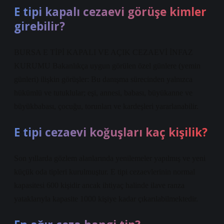
E tipi kapalı cezaevi görüşe kimler
girebilir?
BURSA E TİPİ KAPALI VE AÇIK CEZAEVİ İNFAZ
KURUMU Bakanlıkça uygun görülen özel günlere (yemin
günleri) ilişkin görüşler: Bu danışma sürecinden yalnızca
hükümlü ve tutuklular; eşi, annesi, babası, büyükanne ve
büyükbabası, çocuğu, torunları ve kardeşleri yararlanabilir.
E tipi cezaevi koğuşları kaç kişilik?
Son yıllarda gözlem alanlarında yenilemeler yapılmış ve yeni
küçük oda tipleri kurulmuştur. E tipi cezaevlerinin normal
kapasitesi 600 kişidir ancak ihtiyaç halinde ilave ranza
yataklarıyla kapasite 1000 kişiye kadar çıkarılabilmektedir.