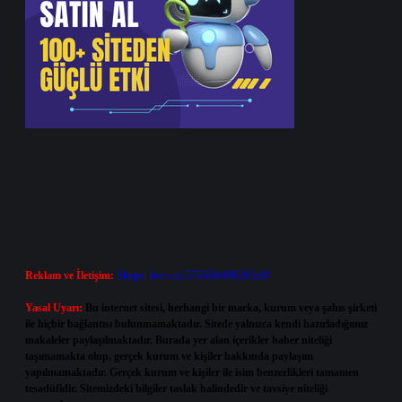
Reklam ve İletişim:
Skype: live:.cid.575569c608265c69
Yasal Uyarı:
Bu internet sitesi, herhangi bir marka, kurum veya şahıs şirketi
ile hiçbir bağlantısı bulunmamaktadır. Sitede yalnızca kendi hazırladığımız
makaleler paylaşılmaktadır. Burada yer alan içerikler haber niteliği
taşımamakta olup, gerçek kurum ve kişiler hakkında paylaşım
yapılmamaktadır. Gerçek kurum ve kişiler ile isim benzerlikleri tamamen
tesadüfidir. Sitemizdeki bilgiler taslak halindedir ve tavsiye niteliği