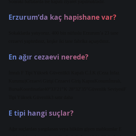
Sonraki haftalarda ise kapalı ziyaret yapılmaktadır.
Erzurum’da kaç hapishane var?
Sokaklarda yatıyoruz. 400 bin nüfuslu Erzurum’a 23 tane
cezaevi yaptırdınız, keşke iki tane fabrika açsaydınız.
En ağır cezaevi nerede?
İmralı F Tipi Yüksek Güvenlikli Kapalı C.İ.K (Ceza İnfaz
Kurumu)Cezaevi Girişi Cezaevi Giriş KapısıKonumİmralı,
BursaKoordinatlar40°33′21″K 28°32′35″Güvenlik SeviyesiF
Tipi Yüksek Güvenlik3 satır daha
E tipi hangi suçlar?
Ağır suçlardan yargılanan veya hüküm giyen mahkumlar E