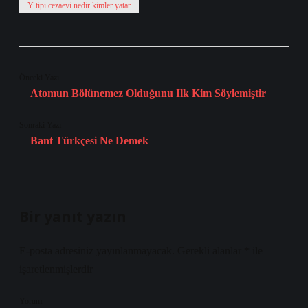
Y tipi cezaevi nedir kimler yatar
Önceki Yazı
Atomun Bölünemez Olduğunu Ilk Kim Söylemiştir
Sonraki Yazı
Bant Türkçesi Ne Demek
Bir yanıt yazın
E-posta adresiniz yayınlanmayacak.
Gerekli alanlar
*
ile
işaretlenmişlerdir
Yorum