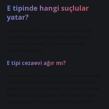
E tipinde hangi suçlular
yatar?
Cinayet, tecavüz ve benzeri ağır suçlar işleyen kişilerin
tutulduğu bu cezaevlerindeki güvenlik tedbirleri en üst
düzeydedir. Bu nedenle E Tipi cezaevlerinde hiçbir
usulsüzlük olmayacaktır.
E tipi cezaevi ağır mı?
Yüksek kapasiteli cezaevleri olan E Tipi cezaevlerinin büyük
şehirlerde bulunduğu bilinmektedir. Çok sayıda mahkumun
bulunduğu bu cezaevinde genellikle daha ciddi suçlar işlemiş
kişilerin tutulduğu bilinmektedir. Ciddi ve telafisi mümkün
olmayan suçlular E Tipi cezaevlerine gönderilmektedir.