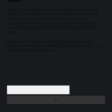
taşımazlar.
Sitemiz, 5651 Sayılı Kanun gereğince Bilgi Teknolojileri ve İletişim Kurumu
(BTK) tarafından onaylanmış bir Yer Sağlayıcı olarak hizmet vermektedir. Bu
nedenle, sitedeki içerikleri proaktif olarak denetleme veya araştırma
yükümlülüğümüz bulunmamaktadır. Ancak, üyelerimiz yazdıkları içeriklerin
sorumluluğunu taşımakta olup, siteye üye olarak bu sorumluluğu kabul etmiş
sayılırlar.
Hukuka ve yasal düzenlemelere aykırı olduğunu düşündüğünüz içerikleri,
backlinkpanelicomtr@gmail.com
adresine bildirmeniz halinde, ilgili içerikler yasal
süre içerisinde sitemizden kaldırılacaktır.
Arama