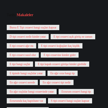
Tarih:
Makaleler
Bursa E Tipi cezaevi hangi suçları kapsar
D tipi cezaevi nedir kimler yatar
E tipi cezaevi açık görüş ne zaman
E tipi cezaevi ağır mı
E tipi cezaevi koğuşları kaç kişilik
E tipi cezaevi nasıl olur
E tipi cezaevine kimler gider
E tipi hangi suçlar
E tipi kapalı cezaevi görüşe kimler girebilir
E tipinde hangi suçlular yatar
En ağır ceza hangi tip
En ağır cezaevi nerede
En ağır cezaevi tipi nedir
En ağır suçlular hangi cezaevinde yatar
Erzurum cezaevi hangi tip
Erzurumda kaç hapishane var
S tipi cezaevi hangi suçları kapsar