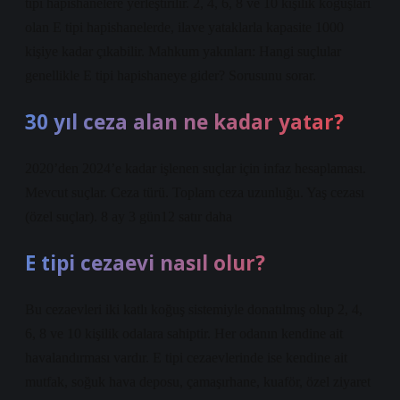
tipi hapishanelere yerleştirilir. 2, 4, 6, 8 ve 10 kişilik koğuşları
olan E tipi hapishanelerde, ilave yataklarla kapasite 1000
kişiye kadar çıkabilir. Mahkum yakınları: Hangi suçlular
genellikle E tipi hapishaneye gider? Sorusunu sorar.
30 yıl ceza alan ne kadar yatar?
2020’den 2024’e kadar işlenen suçlar için infaz hesaplaması.
Mevcut suçlar. Ceza türü. Toplam ceza uzunluğu. Yaş cezası
(özel suçlar). 8 ay 3 gün12 satır daha
E tipi cezaevi nasıl olur?
Bu cezaevleri iki katlı koğuş sistemiyle donatılmış olup 2, 4,
6, 8 ve 10 kişilik odalara sahiptir. Her odanın kendine ait
havalandırması vardır. E tipi cezaevlerinde ise kendine ait
mutfak, soğuk hava deposu, çamaşırhane, kuaför, özel ziyaret