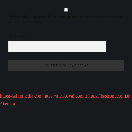
Daha sonraki yorumlarımda kullanılması için adım, e-posta adresim ve site adresim
bu tarayıcıya kaydedilsin.
10 - 4 kaçtır?
*
https://sahinmedia.com
https://incisosyal.com.tr
https://hasironu.com.tr
Sitemap