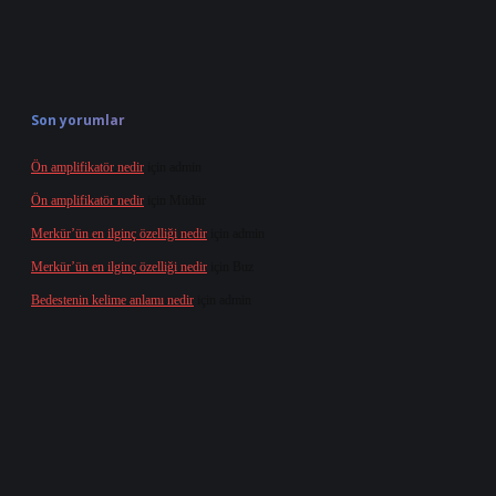
Son yorumlar
Ön amplifikatör nedir
için
admin
Ön amplifikatör nedir
için
Müdür
Merkür’ün en ilginç özelliği nedir
için
admin
Merkür’ün en ilginç özelliği nedir
için
Buz
Bedestenin kelime anlamı nedir
için
admin