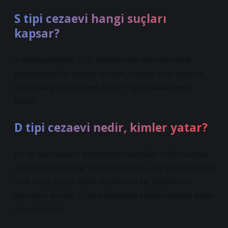
S tipi cezaevi hangi suçları
kapsar?
S tipi hapishaneler, F tipi hapishanelere alternatif olarak
tasarlanmıştır. Bu nedenle terörizm, topluma karşı suçlar ve
devlete karşı suçlar işleyen kişiler S tipi hapishanelerde
tutulur.
D tipi cezaevi nedir, kimler yatar?
Bu tür hapishanelere gönderilenler genellikle ciddi suçlardan
dolayı ceza çekiyorlar. Terörizm, cinayet, taciz ve tecavüz gibi
ciddi suçlar işleyen kişiler cezalarını D tipi hapishanede
çekiyorlar. İnsanlar D tipi hapishanede küçük suçlardan dolayı
ceza almıyorlar.