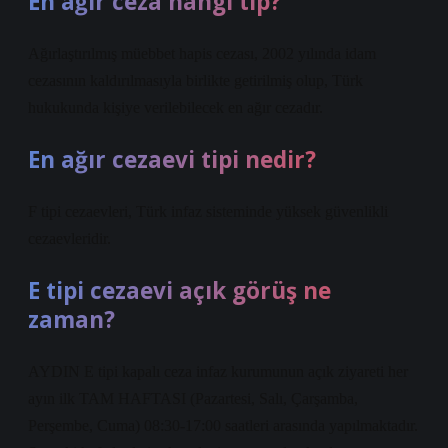
En ağır ceza hangi tip?
Ağırlaştırılmış müebbet hapis cezası, 2002 yılında idam
cezasının kaldırılmasıyla birlikte getirilmiş olup, Türk
hukukunda kişiye verilebilecek en ağır cezadır.
En ağır cezaevi tipi nedir?
F tipi cezaevleri, Türk infaz sisteminde yüksek güvenlikli
cezaevleridir.
E tipi cezaevi açık görüş ne
zaman?
AYDIN ​​E tipi kapalı ceza infaz kurumunun açık ziyareti her
ayın ilk TAM HAFTASI (Pazartesi, Salı, Çarşamba,
Perşembe, Cuma) 08:30-17:00 saatleri arasında yapılmaktadır.