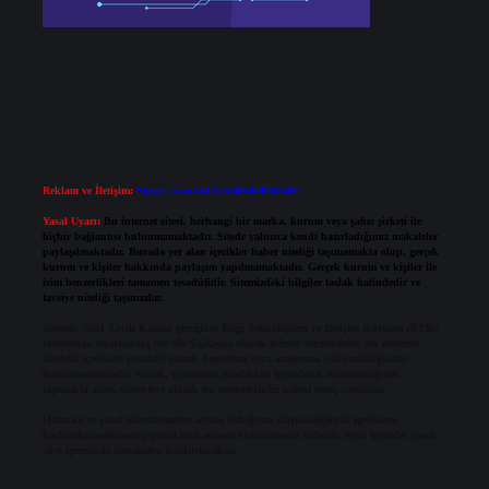
Reklam ve İletişim:
Skype: live:.cid.575569c608265c69
Yasal Uyarı:
Bu internet sitesi, herhangi bir marka, kurum veya şahıs şirketi ile
hiçbir bağlantısı bulunmamaktadır. Sitede yalnızca kendi hazırladığımız makaleler
paylaşılmaktadır. Burada yer alan içerikler haber niteliği taşımamakta olup, gerçek
kurum ve kişiler hakkında paylaşım yapılmamaktadır. Gerçek kurum ve kişiler ile
isim benzerlikleri tamamen tesadüfidir. Sitemizdeki bilgiler taslak halindedir ve
tavsiye niteliği taşımazlar.
Sitemiz, 5651 Sayılı Kanun gereğince Bilgi Teknolojileri ve İletişim Kurumu (BTK)
tarafından onaylanmış bir Yer Sağlayıcı olarak hizmet vermektedir. Bu nedenle,
sitedeki içerikleri proaktif olarak denetleme veya araştırma yükümlülüğümüz
bulunmamaktadır. Ancak, üyelerimiz yazdıkları içeriklerin sorumluluğunu
taşımakta olup, siteye üye olarak bu sorumluluğu kabul etmiş sayılırlar.
Hukuka ve yasal düzenlemelere aykırı olduğunu düşündüğünüz içerikleri,
backlinkpanelicomtr@gmail.com
adresine bildirmeniz halinde, ilgili içerikler yasal
süre içerisinde sitemizden kaldırılacaktır.