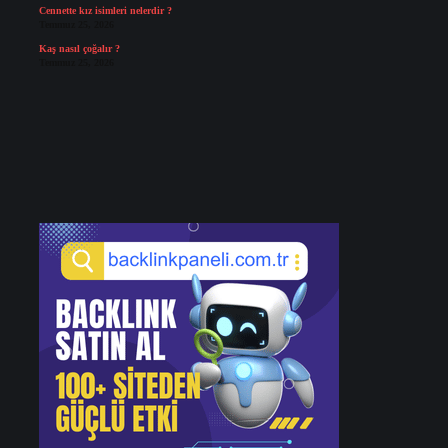
Cennette kız isimleri nelerdir ?
Temmuz 25, 2026
Kaş nasıl çoğalır ?
Temmuz 25, 2026