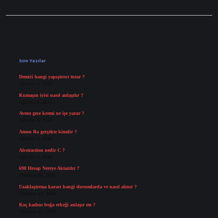
Sidebar
Son Yazılar
Demiri hangi yapıştırıcı tutar ?
Ağustos 6, 2026
Kumaşın iyisi nasıl anlaşılır ?
Ağustos 6, 2026
Avene gece kremi ne işe yarar ?
Ağustos 5, 2026
Amon Ra gerçekte kimdir ?
Ağustos 3, 2026
Abstraction nedir C ?
Ağustos 3, 2026
690 Hesap Nereye Aktarılır ?
Temmuz 30, 2026
Uzaklaştırma kararı hangi durumlarda ve nasıl alınır ?
Temmuz 29, 2026
Koç kadını boğa erkeği anlaşır mı ?
Temmuz 27, 2026