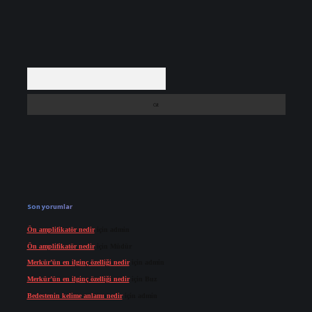
Arama
Son yorumlar
Ön amplifikatör nedir
için
admin
Ön amplifikatör nedir
için
Müdür
Merkür’ün en ilginç özelliği nedir
için
admin
Merkür’ün en ilginç özelliği nedir
için
Buz
Bedestenin kelime anlamı nedir
için
admin