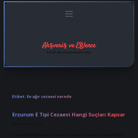
menüyü
Anasayfa
Gizlilik
Yasal
Hakkımızda
aç
Politikası
Uyarı
Alışveriş ve Eğlence
Keyifli alışveriş tüyolarıyla tanış!
Etiket:
En ağır cezaevi nerede
Erzurum E Tipi Cezaevi Hangi Suçları Kapsar
Tarih: Kasım 12, 2024
E tipinde hangi suçlular yatar? Cinayet, tecavüz ve benzeri ağır