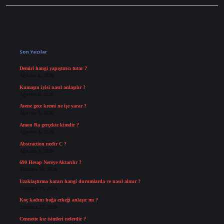
Sidebar
Son Yazılar
Demiri hangi yapıştırıcı tutar ?
Ağustos 6, 2026
Kumaşın iyisi nasıl anlaşılır ?
Ağustos 6, 2026
Avene gece kremi ne işe yarar ?
Ağustos 5, 2026
Amon Ra gerçekte kimdir ?
Ağustos 3, 2026
Abstraction nedir C ?
Ağustos 3, 2026
690 Hesap Nereye Aktarılır ?
Temmuz 30, 2026
Uzaklaştırma kararı hangi durumlarda ve nasıl alınır ?
Temmuz 29, 2026
Koç kadını boğa erkeği anlaşır mı ?
Temmuz 27, 2026
Cennette kız isimleri nelerdir ?