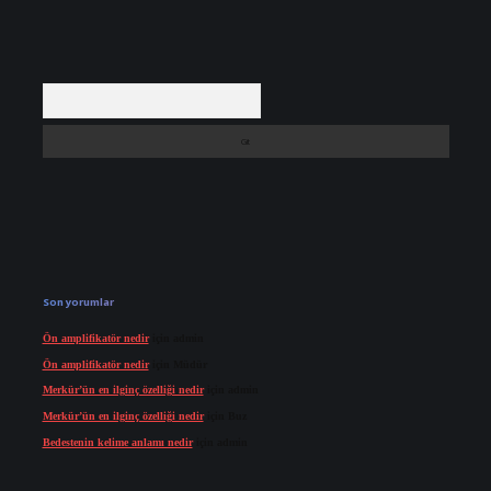
Arama
Son yorumlar
Ön amplifikatör nedir
için
admin
Ön amplifikatör nedir
için
Müdür
Merkür’ün en ilginç özelliği nedir
için
admin
Merkür’ün en ilginç özelliği nedir
için
Buz
Bedestenin kelime anlamı nedir
için
admin