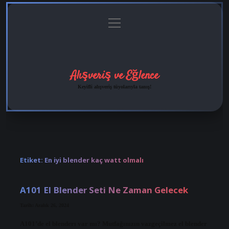
menüyü
Anasayfa
Gizlilik
Yasal
Hakkımızda
aç
Politikası
Uyarı
Alışveriş ve Eğlence
Keyifli alışveriş tüyolarıyla tanış!
Etiket:
En iyi blender kaç watt olmalı
A101 El Blender Seti Ne Zaman Gelecek
Tarih: Aralık 26, 2024
A101’de el blenderı var mı? Mutfağınızın vazgeçilmez el blender