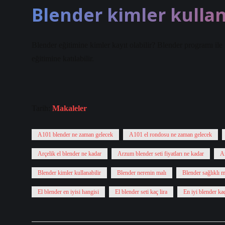
Blender kimler kullan
Blender eğitimine kimler kayıt olabilir? Blender programı il
eğitimine katılabilir.
Tarih:
Makaleler
A101 blender ne zaman gelecek
A101 el rondosu ne zaman gelecek
Arçelik el blender ne kadar
Arzum blender seti fiyatları ne kadar
Ar
Blender kimler kullanabilir
Blender nerenin malı
Blender sağlıklı m
El blender en iyisi hangisi
El blender seti kaç lira
En iyi blender ka