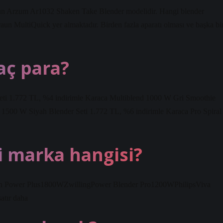
i ürün Arzum Ar1032 Shaken Take Blender modelidir. Hangi blender
Braun MultiQuick yer almaktadır. Birden fazla aparatı olması ve başka bi
aç para?
eti 1.772 TL, %4 indirimle Karaca Multiblend 1000 W Gri Smoothie
 1500 W Siyah Blender Seti 1.772 TL, %6 indirimle Karaca Pro Spiral
i marka hangisi?
san Power Plus1800WZwillingPower Blender Pro1200WPhilipsViva
tır daha