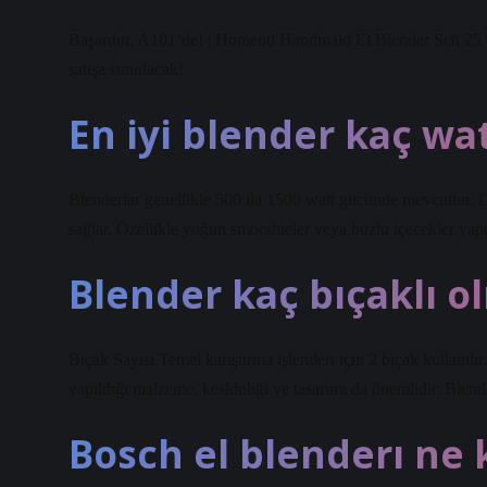
Başardın, A101’de! | Homend Handmaid El Blender Seti 25 
satışa sunulacak!
En iyi blender kaç wa
Blenderlar genellikle 500 ila 1500 watt gücünde mevcuttur. 
sağlar. Özellikle yoğun smoothieler veya buzlu içecekler yap
Blender kaç bıçaklı o
Bıçak Sayısı Temel karıştırma işlemleri için 2 bıçak kullanılır
yapıldığı malzeme, keskinliği ve tasarımı da önemlidir. Blender
Bosch el blenderı ne 