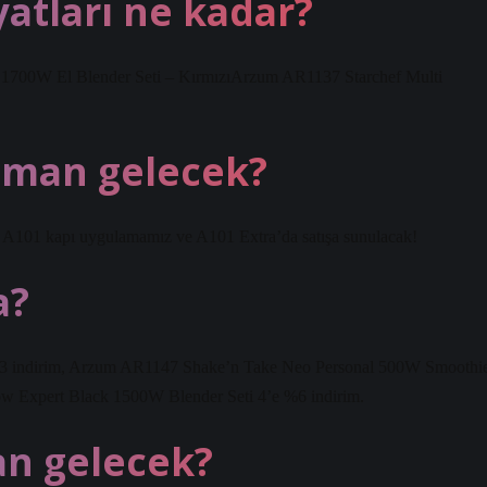
yatları ne kadar?
1700W El Blender Seti – KırmızıArzum AR1137 Starchef Multi
aman gelecek?
, A101 kapı uygulamamız ve A101 Extra’da satışa sunulacak!
a?
 indirim, Arzum AR1147 Shake’n Take Neo Personal 500W Smoothi
low Expert Black 1500W Blender Seti 4’e %6 indirim.
an gelecek?