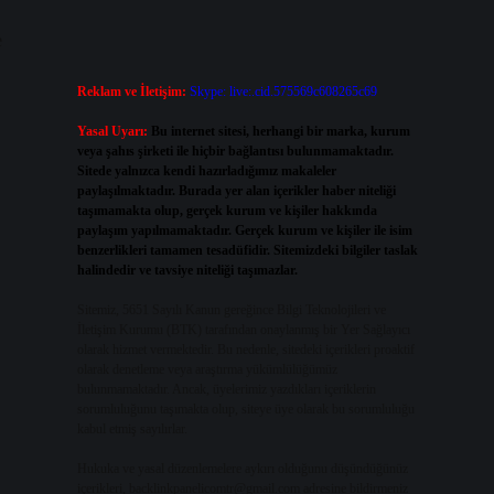
e
Reklam ve İletişim:
Skype: live:.cid.575569c608265c69
Yasal Uyarı:
Bu internet sitesi, herhangi bir marka, kurum
veya şahıs şirketi ile hiçbir bağlantısı bulunmamaktadır.
Sitede yalnızca kendi hazırladığımız makaleler
paylaşılmaktadır. Burada yer alan içerikler haber niteliği
taşımamakta olup, gerçek kurum ve kişiler hakkında
paylaşım yapılmamaktadır. Gerçek kurum ve kişiler ile isim
benzerlikleri tamamen tesadüfidir. Sitemizdeki bilgiler taslak
halindedir ve tavsiye niteliği taşımazlar.
Sitemiz, 5651 Sayılı Kanun gereğince Bilgi Teknolojileri ve
İletişim Kurumu (BTK) tarafından onaylanmış bir Yer Sağlayıcı
olarak hizmet vermektedir. Bu nedenle, sitedeki içerikleri proaktif
olarak denetleme veya araştırma yükümlülüğümüz
bulunmamaktadır. Ancak, üyelerimiz yazdıkları içeriklerin
sorumluluğunu taşımakta olup, siteye üye olarak bu sorumluluğu
kabul etmiş sayılırlar.
Hukuka ve yasal düzenlemelere aykırı olduğunu düşündüğünüz
içerikleri,
backlinkpanelicomtr@gmail.com
adresine bildirmeniz