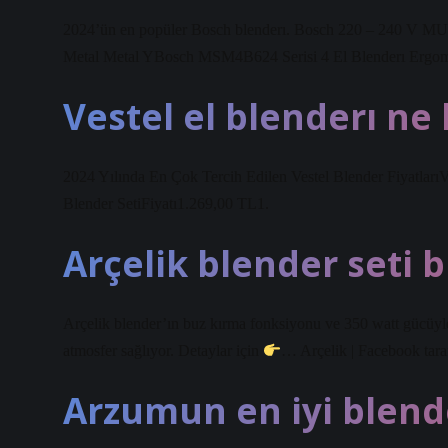
2024’ün en popüler Bosch blenderı. Bosch 220 – 240 V M
Metal Metal YBosch MSM4B624 Serisi 4 El Blenderı Ergoma
Vestel el blenderı ne
2024 Yılında En Çok Tercih Edilen Vestel Blender Fiyatları
Blender SetiFiyatı1.269,00 TL1.
Arçelik blender seti b
Arçelik blender’ın buz kırma fonksiyonu ve 350 watt gücüyle 
atmosfer sağlıyor. Detaylar için
… Arçelik | Facebook tara
Arzumun en iyi blende