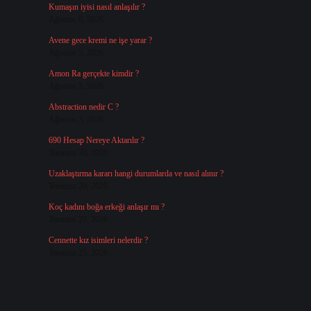
Kumaşın iyisi nasıl anlaşılır ?
Ağustos 6, 2026
Avene gece kremi ne işe yarar ?
Ağustos 5, 2026
Amon Ra gerçekte kimdir ?
Ağustos 3, 2026
Abstraction nedir C ?
Ağustos 3, 2026
690 Hesap Nereye Aktarılır ?
Temmuz 30, 2026
Uzaklaştırma kararı hangi durumlarda ve nasıl alınır ?
Temmuz 29, 2026
Koç kadını boğa erkeği anlaşır mı ?
Temmuz 27, 2026
Cennette kız isimleri nelerdir ?
Temmuz 25, 2026