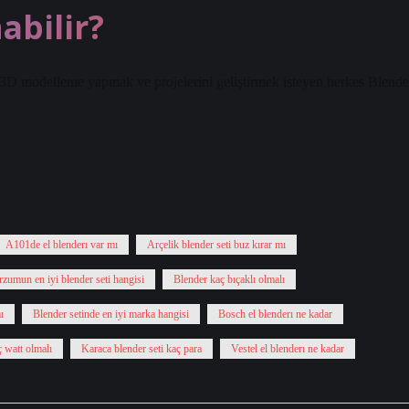
abilir?
e 3D modelleme yapmak ve projelerini geliştirmek isteyen herkes Blende
A101de el blenderı var mı
Arçelik blender seti buz kırar mı
zumun en iyi blender seti hangisi
Blender kaç bıçaklı olmalı
ı
Blender setinde en iyi marka hangisi
Bosch el blenderı ne kadar
ç watt olmalı
Karaca blender seti kaç para
Vestel el blenderı ne kadar