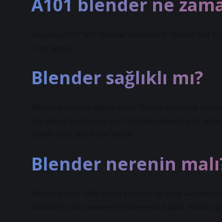
A101 blender ne zam
Başardın, A101’de! | Homend Handmaid El Blender Seti 25
.tr’de satışta!
Blender sağlıklı mı?
Blender kullanmak sağlıklı mıdır? Blender kullanmak zamandan
için mineral kaybına yol açar. Özellikle uzmanlar yeşil sebz
yüksek hızda püre haline getirilir.
Blender nerenin malı
Blender projesi, 1998 yılında Hollanda’da kendi kadrosuyla y
kurulan Neo Geo animasyon stüdyosuyla başladı. Blender şu and