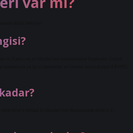
erı var mı?
mızda sizleri bekliyor!
ngisi?
un ve Karaca en iyi blender seti markalarından bazılarıdır. Gerçek
n alınabilecek en iyi el blenderları ve blender setleri Arzum AR1092,
.
 kadar?
lik Rhb 6050 S Resital El Blender Seti SiyahArçelik 6050 G El