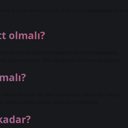
Ocak 2024’ten itibaren A101s’de, A101 Door uygulamamızda ve .tr’d
tt olmalı?
Daha yüksek watt, daha sert malzemeleri daha kolay karıştırmanızı
mak istiyorsanız, en az 1000 watt gücünde bir blender seçmelisiniz.
lmalı?
. 4 bıçaklı blenderlar size daha iyi performans sağlayacaktır. Bıçağın
 şaftının metalden yapılmış olması işinizi kolaylaştırır.
kadar?