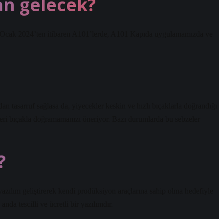
an gelecek?
 Ocak 2024’ten itibaren A101’lerde, A101 Kapıda uygulamamızda ve
 tasarruf sağlasa da, yiyecekler keskin ve hızlı bıçaklarla doğrandığı
eleri bıçakla doğramamanızı öneriyor. Bazı durumlarda bu sebzeler
?
azılım geliştirerek kendi prodüksiyon araçlarına sahip olma hedefiyle
a tescilli ve ücretli bir yazılımdır.