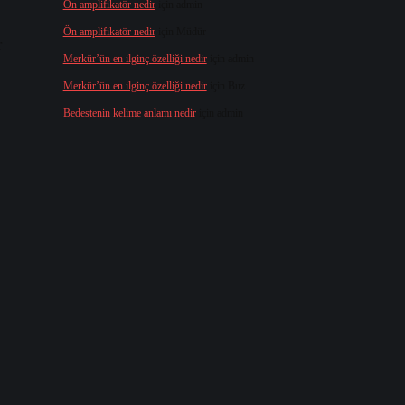
Ön amplifikatör nedir
için
admin
Ön amplifikatör nedir
için
Müdür
r
Merkür’ün en ilginç özelliği nedir
için
admin
Merkür’ün en ilginç özelliği nedir
için
Buz
Bedestenin kelime anlamı nedir
için
admin