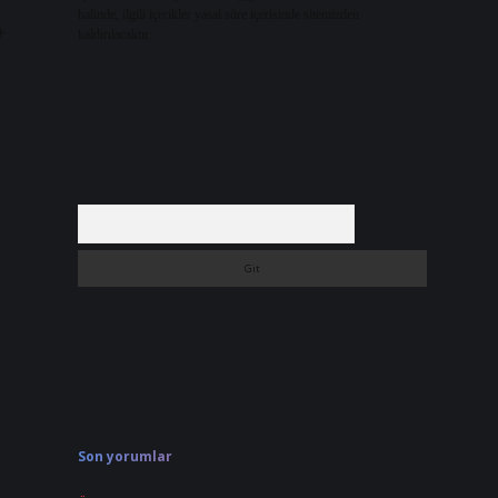
halinde, ilgili içerikler yasal süre içerisinde sitemizden
+
kaldırılacaktır.
Arama
Son yorumlar