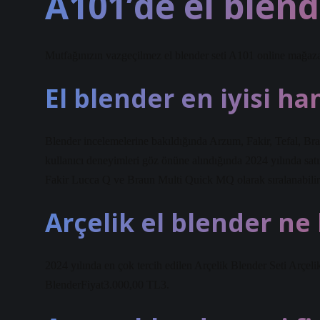
A101’de el blend
Mutfağınızın vazgeçilmez el blender seti A101 online mağaza
El blender en iyisi ha
Blender incelemelerine bakıldığında Arzum, Fakir, Tefal, Bra
kullanıcı deneyimleri göz önüne alındığında 2024 yılında satı
Fakir Lucca Q ve Braun Multi Quick MQ olarak sıralanabilir
Arçelik el blender ne
2024 yılında en çok tercih edilen Arçelik Blender Seti Arçe
BlenderFiyat3.000,00 TL3.