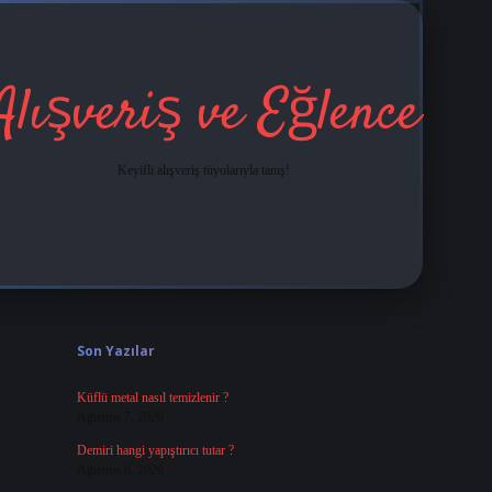
Alışveriş ve Eğlence
Keyifli alışveriş tüyolarıyla tanış!
Sidebar
grandoperabet
tulipbetgiris.org
Son Yazılar
Küflü metal nasıl temizlenir ?
Ağustos 7, 2026
Demiri hangi yapıştırıcı tutar ?
Ağustos 6, 2026