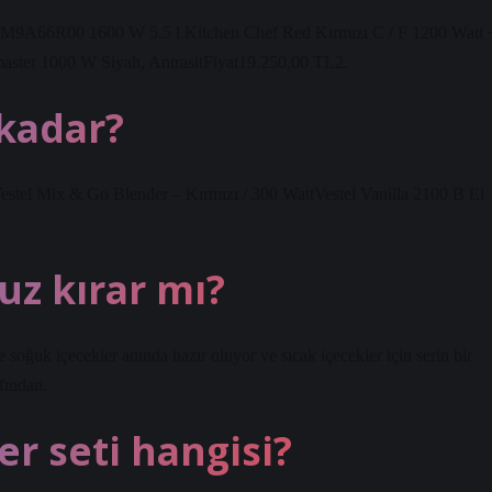
UM9A66R00 1600 W 5.5 l Kitchen Chef Red Kırmızı C / F 1200 Watt 
ster 1000 W Siyah, AntrasitFiyat19.250,00 TL2.
 kadar?
Vestel Mix & Go Blender – Kırmızı / 300 WattVestel Vanilla 2100 B El
uz kırar mı?
soğuk içecekler anında hazır oluyor ve sıcak içecekler için serin bir
fından.
r seti hangisi?