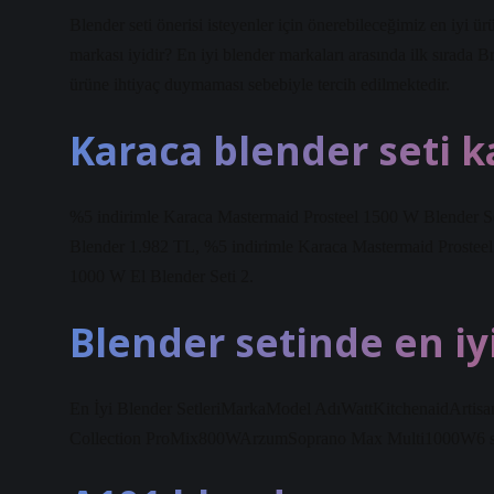
Blender seti önerisi isteyenler için önerebileceğimiz en iy
markası iyidir? En iyi blender markaları arasında ilk sırada 
ürüne ihtiyaç duymaması sebebiyle tercih edilmektedir.
Karaca blender seti k
%5 indirimle Karaca Mastermaid Prosteel 1500 W Blender S
Blender 1.982 TL, %5 indirimle Karaca Mastermaid Prosteel
1000 W El Blender Seti 2.
Blender setinde en iy
En İyi Blender SetleriMarkaModel AdıWattKitchenaidArti
Collection ProMix800WArzumSoprano Max Multi1000W6 sa