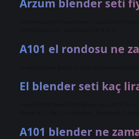
Arzum blender seti fi
2024’ün en popüler Arzum blender’ı. Arzum AR1092 Mano 
1500W Blender Seti – SiyahFiyatı1.559,76 TL1.
A101 el rondosu ne z
| Pratik Push Hand Rondo, 25 Nisan 2024’ten itibaren A101
El blender seti kaç lir
Arzum AR1092 Mano 1700W Blender Seti 1.249 TL’ye %13
Blender Seti 1.799 TL’ye %4 indirim, Tefal Powelix Activf
A101 blender ne zam