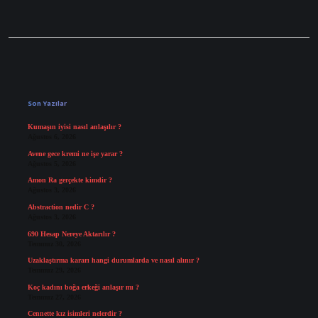
Sidebar
Son Yazılar
Kumaşın iyisi nasıl anlaşılır ?
Ağustos 6, 2026
Avene gece kremi ne işe yarar ?
Ağustos 5, 2026
Amon Ra gerçekte kimdir ?
Ağustos 3, 2026
Abstraction nedir C ?
Ağustos 3, 2026
690 Hesap Nereye Aktarılır ?
Temmuz 30, 2026
Uzaklaştırma kararı hangi durumlarda ve nasıl alınır ?
Temmuz 29, 2026
Koç kadını boğa erkeği anlaşır mı ?
Temmuz 27, 2026
Cennette kız isimleri nelerdir ?