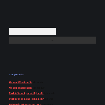
Arama
Son yorumlar
Ön amplifikatör nedir
için
admin
Ön amplifikatör nedir
için
Müdür
Merkür’ün en ilginç özelliği nedir
için
admin
Merkür’ün en ilginç özelliği nedir
için
Buz
Bedestenin kelime anlamı nedir
için
admin