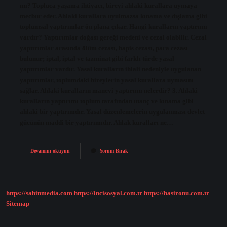
mı? Topluca yaşama ihtiyacı, bireyi ahlaki kurallara uymaya
mecbur eder. Ahlaki kurallara uyulmazsa kınama ve dışlama gibi
toplumsal yaptırımlar ön plana çıkar. Hangi kuralların yaptırımı
vardır? Yaptırımlar doğası gereği medeni ve cezai olabilir. Cezai
yaptırımlar arasında ölüm cezası, hapis cezası, para cezası
bulunur; iptal, iptal ve tazminat gibi farklı türde yasal
yaptırımlar vardır. Yasal kuralların ihlali nedeniyle uygulanan
yaptırımlar, toplumdaki bireylerin yasal kurallara uymasını
sağlar. Ahlaki kuralların manevi yaptırımı nelerdir? 3. Ahlaki
kuralların yaptırımı toplum tarafından utanç ve kınama gibi
ahlaki bir yaptırımdır. Yasal düzenlemelerin uygulanması devlet
gücünün maddi bir yaptırımıdır. Ahlak kuralları ne…
Ahlak
Devamını okuyun
Yorum Bırak
Kurallarının
Yaptırımı
Var
Mıdır
https://sahinmedia.com
https://incisosyal.com.tr
https://hasironu.com.tr
Sitemap