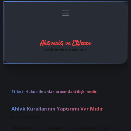
menüyü
Anasayfa
Gizlilik
Yasal
Hakkımızda
aç
Politikası
Uyarı
Alışveriş ve Eğlence
Keyifli alışveriş tüyolarıyla tanış!
Etiket:
Hukuk ile ahlak arasındaki ilişki nedir
Ahlak Kurallarının Yaptırımı Var Mıdır
Tarih: Ocak 19, 2025
Ahlak kurallarına uyulmadığında hukuki yaptırımlar uygulanır