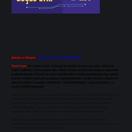
Reklam ve İletişim:
Skype: live:.cid.575569c608265c69
Yasal Uyarı:
Bu internet sitesi, herhangi bir marka, kurum veya şahıs şirketi ile
hiçbir bağlantısı bulunmamaktadır. Sitede yalnızca kendi hazırladığımız makaleler
paylaşılmaktadır. Burada yer alan içerikler haber niteliği taşımamakta olup, gerçek
kurum ve kişiler hakkında paylaşım yapılmamaktadır. Gerçek kurum ve kişiler ile
isim benzerlikleri tamamen tesadüfidir. Sitemizdeki bilgiler taslak halindedir ve
tavsiye niteliği taşımazlar.
Sitemiz, 5651 Sayılı Kanun gereğince Bilgi Teknolojileri ve İletişim Kurumu (BTK)
tarafından onaylanmış bir Yer Sağlayıcı olarak hizmet vermektedir. Bu nedenle,
sitedeki içerikleri proaktif olarak denetleme veya araştırma yükümlülüğümüz
bulunmamaktadır. Ancak, üyelerimiz yazdıkları içeriklerin sorumluluğunu
taşımakta olup, siteye üye olarak bu sorumluluğu kabul etmiş sayılırlar.
Hukuka ve yasal düzenlemelere aykırı olduğunu düşündüğünüz içerikleri,
backlinkpanelicomtr@gmail.com
adresine bildirmeniz halinde, ilgili içerikler yasal
süre içerisinde sitemizden kaldırılacaktır.