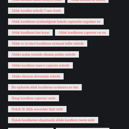
Ahlak kuralları nelerdir 5 tane örnek
Ahlak kurallarına uyulmadığında hukuki yaptırımlar uygulanır mı
Ahlak kurallarını kim koyar
Ahlak kurallarının yaptırımı var mı
Ahlak ve iyi niyet kurallarına uymayan haller nelerdir
Ahlaki açıdan sorumlu olmanın şartları nelerdir
Ahlaki kuralların manevi yaptırımı nelerdir
Ahlaki olmayan davranışlar nelerdir
Bir toplumda ahlak kurallarına uyulmazsa ne olur
Hangi kuralların yaptırımı vardır
Hukuk ile ahlak arasındaki ilişki nedir
Hukuk kurallarının oluşumunda ahlaki kuralların önemi nedir