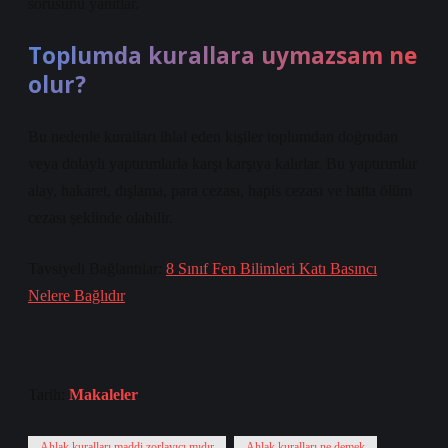
sorusunu yanıtlar.
Toplumda kurallara uymazsam ne
olur?
Bu nedenle kuralları ihlal eden kişiler toplumdan doğrudan
veya dolaylı yaptırımlarla karşı karşıya kalırlar. Bu yaptırımlar
alay, hakaret, dışlama, para cezası, hapis cezası ve hatta ölüm
cezası şeklinde olabilir.
Tavsiyeli Bağlantılar:
8 Sınıf Fen Bilimleri Katı Basıncı
Nelere Bağlıdır
Tarih:
Makaleler
Ahlak kuralları maddi zorlayıcı mıdır
Ahlak kuralları ne demek