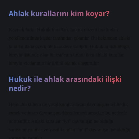
Ahlak kurallarını kim koyar?
Kaynak farkı: Hukuk kuralları, hukuk düzeni tarafından
yetkilendirilmiş kişiler tarafından çıkarılır. Bu bakımdan ahlaki
kurallar daha özerk bir karaktere sahiptir. Hukukun üstünlüğü,
bireyin üstünde olan bir iradenin ürünü iken ahlaki kurallar,
bireyin vicdanının bir ürünü olarak oluşturulur.
Hukuk ile ahlak arasındaki ilişki
nedir?
Hem ahlaki hem de yasal kurallar insan davranışına rehberlik
etmek ve insan davranışını düzenlemeyi amaçlar; bu nedenle
normatiftir. Ahlaki kurallar “iyi” davranışın ne olduğu
sorusunu yanıtlar ve yasal kurallar “adil” davranışın ne olduğu
sorusunu yanıtlar.