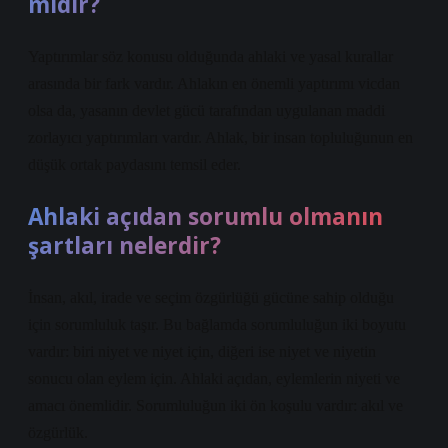
mıdır?
Yaptırımlar söz konusu olduğunda ahlaki ve yasal kurallar
arasında bir fark vardır. Ahlakın en önemli yaptırımı vicdan
olsa da, yasanın devlet gücü tarafından uygulanan maddi
zorlayıcı yaptırımları vardır. Ahlak, bir insan topluluğunun en
düşük ortak paydasını temsil eder.
Ahlaki açıdan sorumlu olmanın
şartları nelerdir?
İnsan, akıl, irade ve seçim özgürlüğü gücüne sahip olduğu
için sorumluluk taşır. Bu bağlamda sorumluluğun iki boyutu
vardır: biri niyet ve niyet için, diğeri ise niyet ve niyetin
sonucu olan eylem için. Ahlaki açıdan, eylemlerin niyeti ve
amacı önemlidir. Sorumluluğun iki ön koşulu vardır: akıl ve
özgürlük.