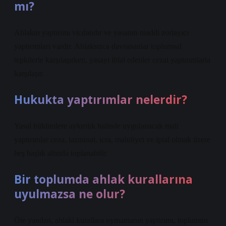
mı?
Ahlakın yaptırımı vicdandır ve yasanın maddi zorlayıcı
yaptırımları vardır. Ahlaksızca davrananlar toplumsal
tepkilerle karşılaşırken, yasayı ihlal edenler cezai yaptırımlarla
karşılaşır.
Hukukta yaptırımlar nelerdir?
Yasal hükümlere aykırılık halinde uygulanacak mali
yaptırımlar ceza, tazminat, icra, maluliyet ve iptal olmak üzere
beş başlık altında toplanabilir.
Bir toplumda ahlak kurallarına
uyulmazsa ne olur?
Öte yandan, ahlaki kurallara uymamanın yaptırımı, toplumun