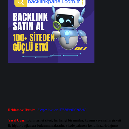
Reklam ve İletişim:
Skype: live:.cid.575569c608265c69
Yasal Uyarı:
Bu internet sitesi, herhangi bir marka, kurum veya şahıs şirketi
ile hiçbir bağlantısı bulunmamaktadır. Sitede yalnızca kendi hazırladığımız