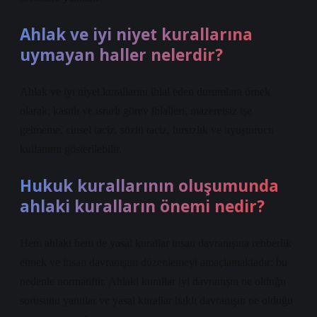
Ahlak ve iyi niyet kurallarına
uymayan haller nelerdir?
Ahlak ve iyi niyet kurallarını ihlal eden durumlara örnek
olarak; kasıtlı ve ısrarlı görev ihlalleri, mazeretsiz işe
gelmeme, cinsel taciz, sözlü taciz, hırsızlık ve uyuşturucu
kullanımı gösterilebilir.
Hukuk kurallarının oluşumunda
ahlaki kuralların önemi nedir?
Hem ahlaki hem de yasal kurallar insan davranışına rehberlik
etmek ve insan davranışını düzenlemeyi amaçlamaktadır; bu
nedenle normatiftir. Ahlaki kurallar iyi davranışın ne olduğu
sorusunu yanıtlar ve yasal kurallar haklı davranışın ne olduğu