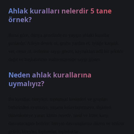
Ahlak kuralları nelerdir 5 tane
örnek?
Buna göre, dünya genelinde en yaygın ahlaki kurallar
şunlardır: Aileye destek ol, gruba yardım et, iyiliğe karşılık
ver, cesur ol, üstlerine saygı göster, kaynakları adil bir şekilde
dağıt ve başkalarının mahremiyetine saygı göster.
Neden ahlak kurallarına
uymalıyız?
Bu kurallar, bireyleri, toplumsal kesimleri ve grupları
birbirinden ayırmaya, yaşamı kolaylaştırmaya, ilişkileri
düzenlemeye yarar; kimin nerede, nasıl ve kime karşı
davranacağını belirler; bireyin davranışlarına düzen ve istikrar
getirir; bireyler, toplumlar, topluluklar…