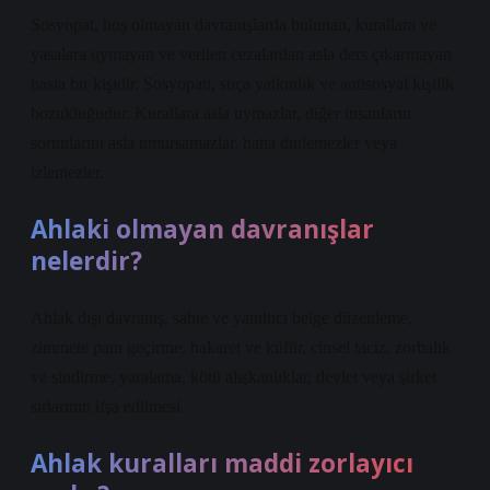
Sosyopat, hoş olmayan davranışlarda bulunan, kurallara ve
yasalara uymayan ve verilen cezalardan asla ders çıkarmayan
hasta bir kişidir. Sosyopati, suça yatkınlık ve antisosyal kişilik
bozukluğudur. Kurallara asla uymazlar, diğer insanların
sorunlarını asla umursamazlar, hatta dinlemezler veya
izlemezler.
Ahlaki olmayan davranışlar
nelerdir?
Ahlak dışı davranış, sahte ve yanıltıcı belge düzenleme,
zimmete para geçirme, hakaret ve küfür, cinsel taciz, zorbalık
ve sindirme, yaralama, kötü alışkanlıklar, devlet veya şirket
sırlarının ifşa edilmesi
Ahlak kuralları maddi zorlayıcı