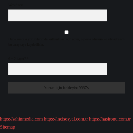
Web Sitesi
Daha sonraki yorumlarımda kullanılması için adım, e-posta adresim ve site adresim
bu tarayıcıya kaydedilsin.
6 + 2 kaçtır?
*
https://sahinmedia.com
https://incisosyal.com.tr
https://hasironu.com.tr
Sitemap