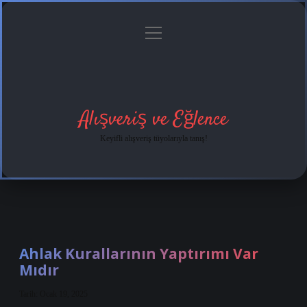
menüyü
Anasayfa
Gizlilik
Yasal
Hakkımızda
aç
Politikası
Uyarı
Alışveriş ve Eğlence
Keyifli alışveriş tüyolarıyla tanış!
Ahlak Kurallarının Yaptırımı Var
Mıdır
Tarih: Ocak 19, 2025