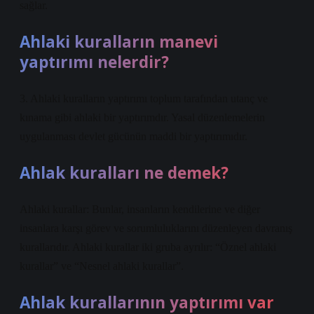
sağlar.
Ahlaki kuralların manevi
yaptırımı nelerdir?
3. Ahlaki kuralların yaptırımı toplum tarafından utanç ve
kınama gibi ahlaki bir yaptırımdır. Yasal düzenlemelerin
uygulanması devlet gücünün maddi bir yaptırımıdır.
Ahlak kuralları ne demek?
Ahlaki kurallar: Bunlar, insanların kendilerine ve diğer
insanlara karşı görev ve sorumluluklarını düzenleyen davranış
kurallarıdır. Ahlaki kurallar iki gruba ayrılır: “Öznel ahlaki
kurallar” ve “Nesnel ahlaki kurallar”.
Ahlak kurallarının yaptırımı var