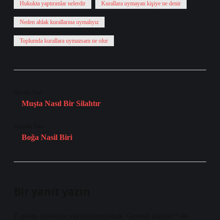
Hukukta yaptırımlar nelerdir
Kurallara uymayan kişiye ne denir
Neden ahlak kurallarına uymalıyız
Toplumda kurallara uymazsam ne olur
Önceki Yazı
Muşta Nasıl Bir Silahtır
Sonraki Yazı
Boğa Nasil Biri
Bir yanıt yazın
E-posta adresiniz yayınlanmayacak.
Gerekli alanlar
*
ile