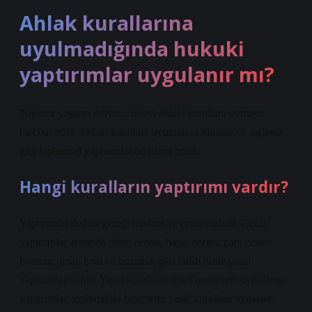
Ahlak kurallarına
uyulmadığında hukuki
yaptırımlar uygulanır mı?
Topluca yaşama ihtiyacı, bireyi ahlaki kurallara uymaya
mecbur eder. Ahlaki kurallara uyulmazsa kınama ve dışlama
gibi toplumsal yaptırımlar ön plana çıkar.
Hangi kuralların yaptırımı vardır?
Yaptırımlar doğası gereği medeni ve cezai olabilir. Cezai
yaptırımlar arasında ölüm cezası, hapis cezası, para cezası
bulunur; iptal, iptal ve tazminat gibi farklı türde yasal
yaptırımlar vardır. Yasal kuralların ihlali nedeniyle uygulanan
yaptırımlar, toplumdaki bireylerin yasal kurallara uymasını