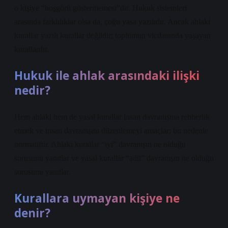
o kişiye “hoşgörü göstermemesi”dir. Hukuk sistemleri
arasında farklılıklar olsa da, çoğu yasa yazılıdır. Ancak ahlaki
kurallar yazılı kurallar değildir; toplumun vicdanında yaşayan
kurallardır.
Hukuk ile ahlak arasındaki ilişki
nedir?
Hem ahlaki hem de yasal kurallar insan davranışına rehberlik
etmek ve insan davranışını düzenlemeyi amaçlar; bu nedenle
normatiftir. Ahlaki kurallar “iyi” davranışın ne olduğu
sorusunu yanıtlar ve yasal kurallar “adil” davranışın ne olduğu
sorusunu yanıtlar.
Kurallara uymayan kişiye ne
denir?