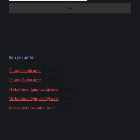
Son yorumlar
Ön amplifikatör nedir
için
admin
Ön amplifikatör nedir
için
Müdür
Merkür’ün en ilginç özelliği nedir
için
admin
Merkür’ün en ilginç özelliği nedir
için
Buz
Bedestenin kelime anlamı nedir
için
admin