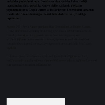
makaleler paylaşılmaktadır. Burada yer alan içerikler haber niteliği
taşımamakta olup, gerçek kurum ve kişiler hakkında paylaşım
yapılmamaktadır. Gerçek kurum ve kişiler ile isim benzerlikleri tamamen
tesadüfidir. Sitemizdeki bilgiler taslak halindedir ve tavsiye niteliği
taşımazlar.
Sitemiz, 5651 Sayılı Kanun gereğince Bilgi Teknolojileri ve İletişim Kurumu
(BTK) tarafından onaylanmış bir Yer Sağlayıcı olarak hizmet vermektedir. Bu
nedenle, sitedeki içerikleri proaktif olarak denetleme veya araştırma
yükümlülüğümüz bulunmamaktadır. Ancak, üyelerimiz yazdıkları içeriklerin
sorumluluğunu taşımakta olup, siteye üye olarak bu sorumluluğu kabul etmiş
sayılırlar.
Hukuka ve yasal düzenlemelere aykırı olduğunu düşündüğünüz içerikleri,
backlinkpanelicomtr@gmail.com
adresine bildirmeniz halinde, ilgili içerikler yasal
süre içerisinde sitemizden kaldırılacaktır.
Arama