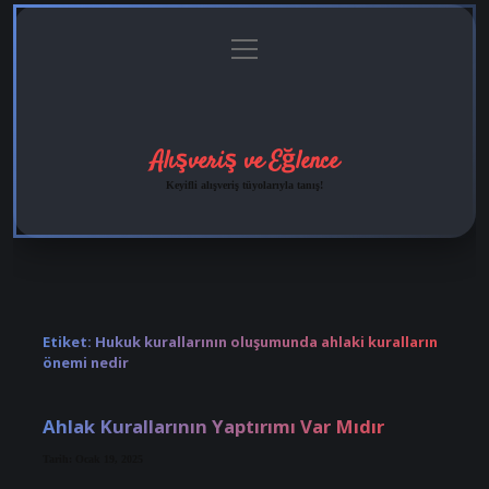
menüyü
Anasayfa
Gizlilik
Yasal
Hakkımızda
aç
Politikası
Uyarı
Alışveriş ve Eğlence
Keyifli alışveriş tüyolarıyla tanış!
Etiket:
Hukuk kurallarının oluşumunda ahlaki kuralların
önemi nedir
Ahlak Kurallarının Yaptırımı Var Mıdır
Tarih: Ocak 19, 2025