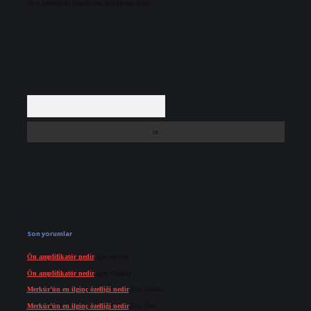
süre içerisinde sitemizden kaldırılacaktır.
Arama
Son yorumlar
Ön amplifikatör nedir
için
admin
Ön amplifikatör nedir
için
Müdür
Merkür’ün en ilginç özelliği nedir
için
admin
Merkür’ün en ilginç özelliği nedir
için
Buz