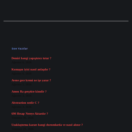
Sidebar
Son Yazılar
Demiri hangi yapıştırıcı tutar ?
Ağustos 6, 2026
Kumaşın iyisi nasıl anlaşılır ?
Ağustos 6, 2026
Avene gece kremi ne işe yarar ?
Ağustos 5, 2026
Amon Ra gerçekte kimdir ?
Ağustos 3, 2026
Abstraction nedir C ?
Ağustos 3, 2026
690 Hesap Nereye Aktarılır ?
Temmuz 30, 2026
Uzaklaştırma kararı hangi durumlarda ve nasıl alınır ?
Temmuz 29, 2026