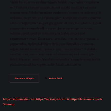
Ahlak kurallarına uyulmadığında hukuki yaptırımlar uygulanır
mı? Topluca yaşama ihtiyacı, bireyi ahlaki kurallara uymaya
mecbur eder. Ahlaki kurallara uyulmazsa kınama ve dışlama gibi
toplumsal yaptırımlar ön plana çıkar. Hangi kuralların yaptırımı
vardır? Yaptırımlar doğası gereği medeni ve cezai olabilir. Cezai
yaptırımlar arasında ölüm cezası, hapis cezası, para cezası
bulunur; iptal, iptal ve tazminat gibi farklı türde yasal
yaptırımlar vardır. Yasal kuralların ihlali nedeniyle uygulanan
yaptırımlar, toplumdaki bireylerin yasal kurallara uymasını
sağlar. Ahlaki kuralların manevi yaptırımı nelerdir? 3. Ahlaki
kuralların yaptırımı toplum tarafından utanç ve kınama gibi
ahlaki bir yaptırımdır. Yasal düzenlemelerin uygulanması devlet
gücünün maddi bir yaptırımıdır. Ahlak kuralları ne…
Ahlak
Devamını okuyun
Yorum Bırak
Kurallarının
Yaptırımı
Var
Mıdır
https://sahinmedia.com
https://incisosyal.com.tr
https://hasironu.com.tr
Sitemap