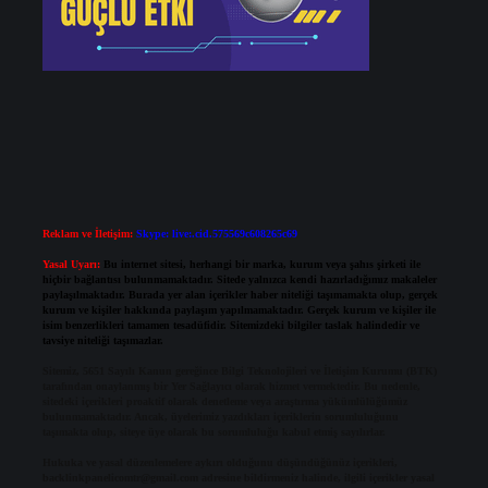
Reklam ve İletişim:
Skype: live:.cid.575569c608265c69
Yasal Uyarı:
Bu internet sitesi, herhangi bir marka, kurum veya şahıs şirketi ile
hiçbir bağlantısı bulunmamaktadır. Sitede yalnızca kendi hazırladığımız makaleler
paylaşılmaktadır. Burada yer alan içerikler haber niteliği taşımamakta olup, gerçek
kurum ve kişiler hakkında paylaşım yapılmamaktadır. Gerçek kurum ve kişiler ile
isim benzerlikleri tamamen tesadüfidir. Sitemizdeki bilgiler taslak halindedir ve
tavsiye niteliği taşımazlar.
Sitemiz, 5651 Sayılı Kanun gereğince Bilgi Teknolojileri ve İletişim Kurumu (BTK)
tarafından onaylanmış bir Yer Sağlayıcı olarak hizmet vermektedir. Bu nedenle,
sitedeki içerikleri proaktif olarak denetleme veya araştırma yükümlülüğümüz
bulunmamaktadır. Ancak, üyelerimiz yazdıkları içeriklerin sorumluluğunu
taşımakta olup, siteye üye olarak bu sorumluluğu kabul etmiş sayılırlar.
Hukuka ve yasal düzenlemelere aykırı olduğunu düşündüğünüz içerikleri,
backlinkpanelicomtr@gmail.com
adresine bildirmeniz halinde, ilgili içerikler yasal