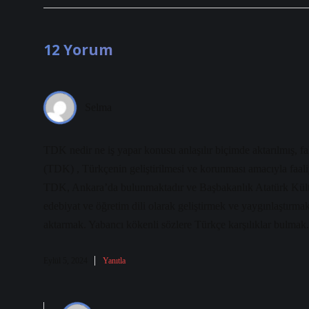
12 Yorum
Selma
TDK nedir ne iş yapar konusu anlaşılır biçimde aktarılmış, f
(TDK) , Türkçenin geliştirilmesi ve korunması amacıyla faaliy
TDK, Ankara’da bulunmaktadır ve Başbakanlık Atatürk Kültür
edebiyat ve öğretim dili olarak geliştirmek ve yaygınlaştırma
aktarmak. Yabancı kökenli sözlere Türkçe karşılıklar bulmak. T
Eylül 5, 2024
Yanıtla