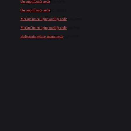
Ön amplifikatör nedir
için
admin
Ön amplifikatör nedir
için
Müdür
Merkür’ün en ilginç özelliği nedir
için
admin
Merkür’ün en ilginç özelliği nedir
için
Buz
Bedestenin kelime anlamı nedir
için
admin
a