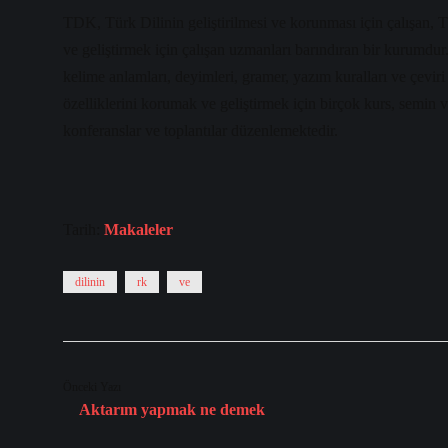
TDK, Türk Dilinin geliştirilmesi ve korunması için çalışan, T
ve geliştirmek için çalışan uzmanları barındıran bir kurumdur
kelime anlamları, deyimleri, gramer, yazım kuralları ve çevir
özelliklerini korumak ve geliştirmek için birçok kurs, semin ve
konferanslar ve toplantılar düzenlemektedir.
Tarih:
Makaleler
dilinin
rk
ve
Önceki Yazı
Aktarım yapmak ne demek