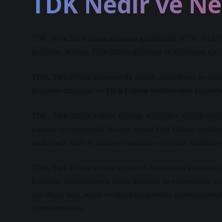
TDK Nedir ve Ne
TDK, Türk Dil Kurumu anlamına gelmektedir. TDK, Türk Dili
kurumdur. Kurum, Türk Dilinin gelişmesi ve korunması için çal
TDK
, Türk Dilinin kurumsal bir şekilde araştırılması ve gel
inceleyen uzmanları ve
Türk Dilinin özelliklerinin
korunması
TDK, Türk Dilinin kökeni, fonetiği, sözcükleri, sözcük öbekle
konuları incelemektedir. Kurum, ayrıca Türk Dilinin özellikl
ansiklopedi, tarih ve edebiyat eserlerinin çevirileri, sözlükler
TDK, Türk Dilinin sözcük ve sözcük öbeklerinin korunması ve 
kuralların uygulanmasına ilişkin konulara da eğilmektedir. K
için birçok kurs, semin ve eğitim programları, görevlendirmeler
düzenlemektedir.