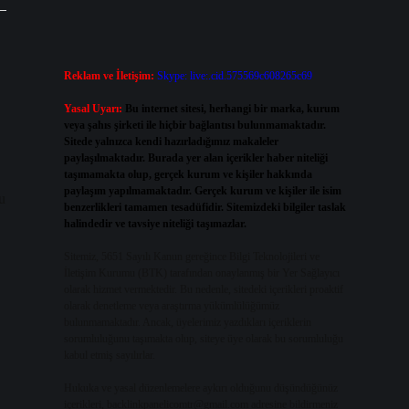
Reklam ve İletişim:
Skype: live:.cid.575569c608265c69
Yasal Uyarı:
Bu internet sitesi, herhangi bir marka, kurum
veya şahıs şirketi ile hiçbir bağlantısı bulunmamaktadır.
Sitede yalnızca kendi hazırladığımız makaleler
paylaşılmaktadır. Burada yer alan içerikler haber niteliği
taşımamakta olup, gerçek kurum ve kişiler hakkında
paylaşım yapılmamaktadır. Gerçek kurum ve kişiler ile isim
u
benzerlikleri tamamen tesadüfidir. Sitemizdeki bilgiler taslak
halindedir ve tavsiye niteliği taşımazlar.
Sitemiz, 5651 Sayılı Kanun gereğince Bilgi Teknolojileri ve
İletişim Kurumu (BTK) tarafından onaylanmış bir Yer Sağlayıcı
olarak hizmet vermektedir. Bu nedenle, sitedeki içerikleri proaktif
olarak denetleme veya araştırma yükümlülüğümüz
bulunmamaktadır. Ancak, üyelerimiz yazdıkları içeriklerin
sorumluluğunu taşımakta olup, siteye üye olarak bu sorumluluğu
kabul etmiş sayılırlar.
Hukuka ve yasal düzenlemelere aykırı olduğunu düşündüğünüz
içerikleri,
backlinkpanelicomtr@gmail.com
adresine bildirmeniz