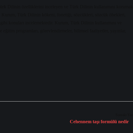
ürk Dilinin özelliklerini inceleyen ve Türk Dilinin kullanımını korumak
. Kurum, Türk Dilinin kökeni, fonetiği, sözcükleri, sözcük öbekleri,
i gibi konuları incelemektedir. Kurum, Türk Dilinin kullanımını ve
 eğitim programları, görevlendirmeler, bilimsel faaliyetler, yayınlar,
Sonraki Yaz
Cehennem taşı formülü nedir