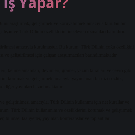
 İş Yapar?
ni araştırmak, geliştirmek ve koruyabilmek amacıyla kurulan bir
ışan ve Türk Dilinin özelliklerini inceleyen uzmanları barındırır.
iştirilmesi amacıyla kurulmuştur. Bu kurum, Türk Dilinin çoğu özelliğini
 ve geliştirilmesi için çalışan araştırmacıları barındırmaktadır.
ri, kelime anlamları, deyimleri, gramer, yazım kuralları ve çeviri gibi
erini korumak ve geliştirmek amacıyla yayımlanan bir dizi sözlük,
 ve diğer yayınları hazırlamaktadır.
geliştirilmesi amacıyla, Türk Dilinin kullanımı için net kurallar ve
urum, Türk Dilinin kullanımını ve özelliklerini korumak ve geliştirmek
, bilimsel faaliyetler, yayınlar, konferanslar ve toplantılar