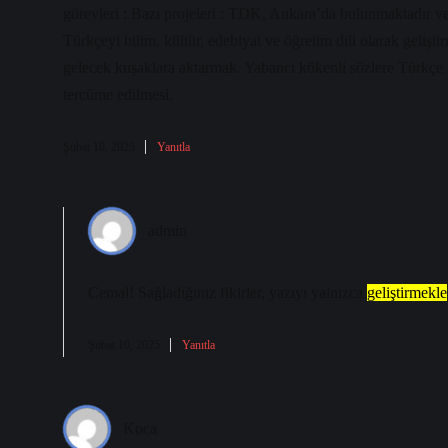
görevleri : Bazı projeleri : TDK, Ankara’da bulunmaktadır v
Türkçeyi bilim, kültür, edebiyat ve öğretim dili olarak gelişt
gelecek kuşaklara aktarmak. Yabancı kökenli sözlere Türkçe kar
tercüme edilmesi.
Şubat 10, 2025
Yanıtla
admin
Cemal! Sağladığınız fikirler, yazıyı yalnızca
geliştirmekle
Şubat 10, 2025
Yanıtla
Koca