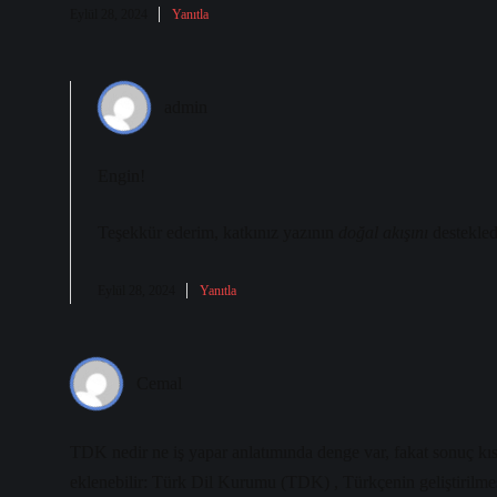
Eylül 28, 2024
Yanıtla
admin
Engin!
Teşekkür ederim, katkınız yazının
doğal akışını
destekled
Eylül 28, 2024
Yanıtla
Cemal
TDK nedir ne iş yapar anlatımında denge var, fakat sonuç kı
eklenebilir: Türk Dil Kurumu (TDK) , Türkçenin geliştirilmes