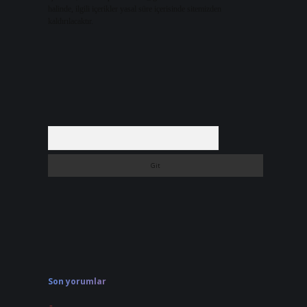
halinde, ilgili içerikler yasal süre içerisinde sitemizden
kaldırılacaktır.
Arama
Son yorumlar