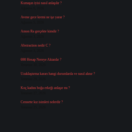
Kumaşın iyisi nasıl anlaşılır ?
Ağustos 6, 2026
Avene gece kremi ne işe yarar ?
Ağustos 5, 2026
Amon Ra gerçekte kimdir ?
Ağustos 3, 2026
Abstraction nedir C ?
Ağustos 3, 2026
690 Hesap Nereye Aktarılır ?
Temmuz 30, 2026
Uzaklaştırma kararı hangi durumlarda ve nasıl alınır ?
Temmuz 29, 2026
Koç kadını boğa erkeği anlaşır mı ?
Temmuz 27, 2026
Cennette kız isimleri nelerdir ?
Temmuz 25, 2026