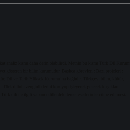
akat analiz kısmı daha derin olabilirdi. Metnin bu kısmı Türk Dil Kurum
et gösteren bir bilim kurumudur. Başlıca görevleri : Bazı projeleri :
, Dil ve Tarih Yüksek Kurumu’na bağlıdır. Türkçeyi bilim, kültür,
k. Türk dilinin zenginliklerini koruyup işleyerek gelecek kuşaklara
ürk dili ile ilgili yabancı dillerdeki temel eserlerin tercüme edilmesi.