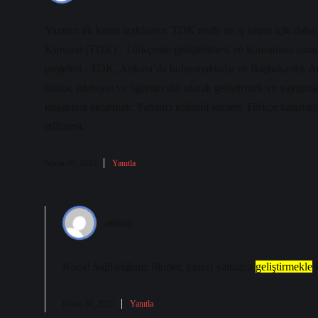
Yazının ilk kısmı açıklayıcı; TDK nedir ne iş yapar için daha
Kurumu (TDK) , Türkçenin geliştirilmesi ve korunması amacıyl
projeleri : TDK, Ankara’da bulunmaktadır ve Başbakanlık At
kültür, edebiyat ve öğretim dili olarak geliştirmek ve yaygınl
kuşaklara aktarmak. Yabancı kökenli sözlere Türkçe karşılıklar
edilmesi.
Nisan 30, 2025
Yanıtla
admin
Koca! Sağladığınız fikirler, yazıyı yalnızca
geliştirmekle
k
Nisan 30, 2025
Yanıtla