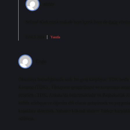
admin
Selma! Katkınızla makale hem
içerik
hem de
ifade
yönün
Eylül 5, 2024
Yanıtla
Engin
Okumaya başladığınızda sade bir giriş karşılıyor; TDK nedir 
Kurumu (TDK) , Türkçenin geliştirilmesi ve korunması amacıyl
projeleri : TDK, Ankara’da bulunmaktadır ve Başbakanlık At
kültür, edebiyat ve öğretim dili olarak geliştirmek ve yaygınl
kuşaklara aktarmak. Yabancı kökenli sözlere Türkçe karşılıklar
edilmesi.