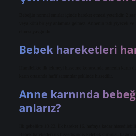
Bebeğin normal sınırlar içinde hareket etmesi yeterlidir. 2 sa
veya kötü bir şey anlamına gelmez. Annenin tatlı yiyecek ve
etmesi yaygındır.
Bebek hareketleri han
Hamilelikte ilk tekmeyi hissetme konusunda annenin karın duv
karın ortasında hafif sarsıntılar şeklinde hissedilir.
Anne karnında bebeğin
anlarız?
İlk gebelikte 18-22. İlk hareket 16. haftaya kadar hissedilebili
Bebek hareketleri ilk hissettiğinde, kelebek çırpınışı, bağırsa