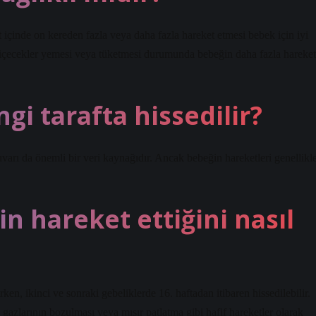
at içinde on kereden fazla veya daha fazla hareket etmesi bebek için iyi
 içecekler yemesi veya tüketmesi durumunda bebeğin daha fazla hareket
gi tarafta hissedilir?
arı da önemli bir veri kaynağıdır. Ancak bebeğin hareketleri genellikl
 hareket ettiğini nasıl
rken, ikinci ve sonraki gebeliklerde 16. haftadan itibaren hissedilebilir.
k gazlarının bozulması veya mısır patlatma gibi hafif hareketler olarak