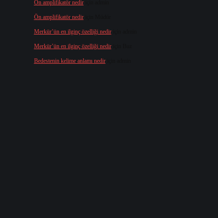
Ön amplifikatör nedir
için
admin
Ön amplifikatör nedir
için
Müdür
Merkür’ün en ilginç özelliği nedir
için
admin
Merkür’ün en ilginç özelliği nedir
için
Buz
Bedestenin kelime anlamı nedir
için
admin