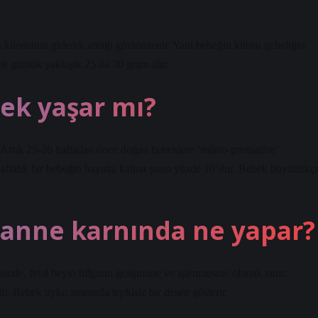
n kilosunun giderek arttığı gözlemlenir. Yani bebeğin kilosu gebeliğin
k günlük yaklaşık 25 ila 30 gram alır.
ek yaşar mı?
ar. Artık 25-26 haftadan önce doğan bebeklere ‘mikro-prematüre’
haftalık bir bebeğin hayatta kalma şansı yüzde 10’dur. Bebek büyüdükç
anne karnında ne yapar?
de, fetal beyin bilginin gelişimine ve işlenmesine olanak tanır.
ir. Bebek uyku sırasında tepkisiz bir desen gösterir.