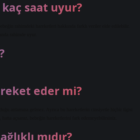
kaç saat uyur?
in rahimdeki hareketleri hakkında farklı veriler elde edilebilir.
sında rahimde uyur.
?
reket eder mi?
uğu anlamına gelmez. Ayrıca bu hareketlerin cinsiyetle hiçbir ilgisi
 hatta açsanız, bebeğin hareketlerini fark edemeyebilirsiniz.
ağlıklı mıdır?