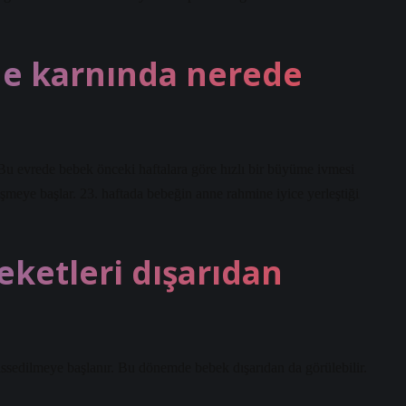
ne karnında nerede
Bu evrede bebek önceki haftalara göre hızlı bir büyüme ivmesi
şmeye başlar. 23. haftada bebeğin anne rahmine iyice yerleştiği
eketleri dışarıdan
issedilmeye başlanır. Bu dönemde bebek dışarıdan da görülebilir.