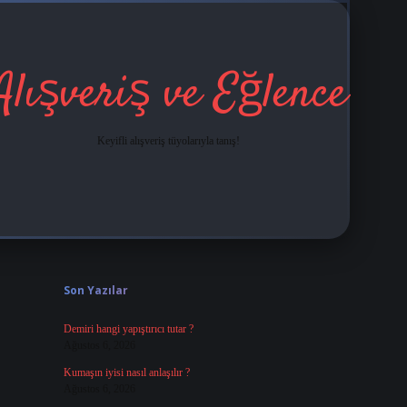
Alışveriş ve Eğlence
Keyifli alışveriş tüyolarıyla tanış!
Sidebar
grandoperabet
tulipbetgiris.org
Son Yazılar
Demiri hangi yapıştırıcı tutar ?
Ağustos 6, 2026
Kumaşın iyisi nasıl anlaşılır ?
Ağustos 6, 2026