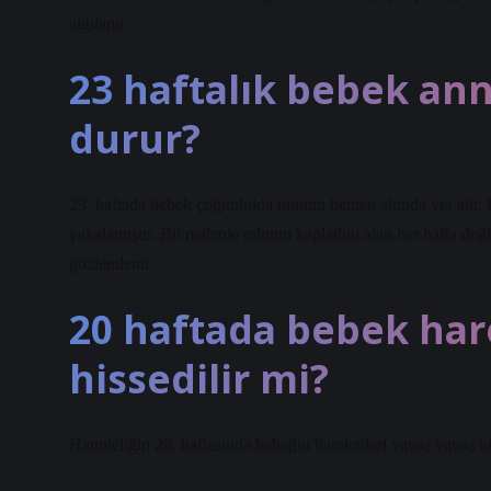
algılanır.
23 haftalık bebek an
durur?
23. haftada bebek çoğunlukla rahmin hemen altında yer alır. 
yakalamıştır. Bu nedenle rahmin kapladığı alan her hafta deği
gözlemlenir.
20 haftada bebek har
hissedilir mi?
Hamileliğin 20. haftasında bebeğin hareketleri yavaş yavaş h