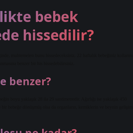
likte bebek
de hissedilir?
inde, muhtemelen bunu hissedeceksiniz. 22 haftalık bebeğiniz kollarını
ınmasına benzer bir his hissedebilirsiniz.
ye benzer?
beğin boyu yaklaşık 28 ila 29 santimetredir. Ağırlığı ise yaklaşık 450
bir bebeğe dönüşmüş olsa da organların, kemiklerin ve beynin gelişim
ilosu ne kadar?