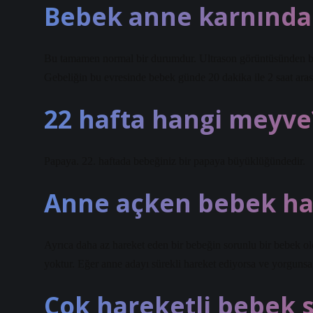
Bebek anne karnında 
Bu tamamen normal bir durumdur. Ultrason görüntüsünden bebeğ
Gebeliğin bu evresinde bebek günde 20 dakika ile 2 saat ara
22 hafta hangi meyve
Papaya. 22. haftada bebeğiniz bir papaya büyüklüğündedir.
Anne açken bebek ha
Ayrıca daha az hareket eden bir bebeğin sorunlu bir bebek old
yoktur. Eğer anne adayı sürekli hareket ediyorsa ve yorgunsa,
Çok hareketli bebek s