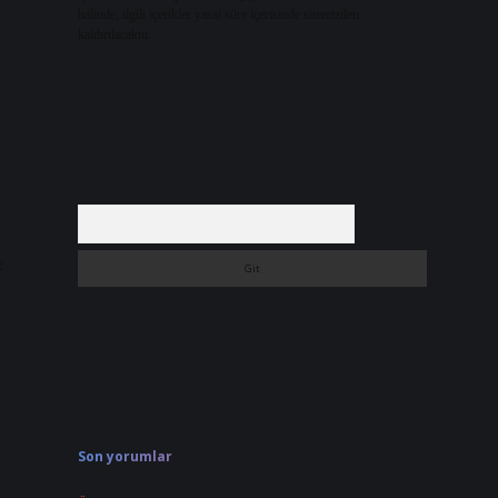
halinde, ilgili içerikler yasal süre içerisinde sitemizden
kaldırılacaktır.
Arama
e
Son yorumlar