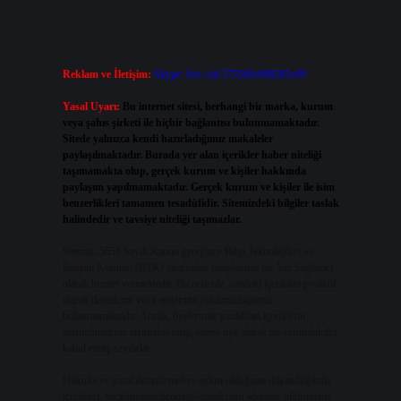
Reklam ve İletişim:
Skype: live:.cid.575569c608265c69
Yasal Uyarı:
Bu internet sitesi, herhangi bir marka, kurum
veya şahıs şirketi ile hiçbir bağlantısı bulunmamaktadır.
Sitede yalnızca kendi hazırladığımız makaleler
paylaşılmaktadır. Burada yer alan içerikler haber niteliği
taşımamakta olup, gerçek kurum ve kişiler hakkında
paylaşım yapılmamaktadır. Gerçek kurum ve kişiler ile isim
benzerlikleri tamamen tesadüfidir. Sitemizdeki bilgiler taslak
halindedir ve tavsiye niteliği taşımazlar.
Sitemiz, 5651 Sayılı Kanun gereğince Bilgi Teknolojileri ve
İletişim Kurumu (BTK) tarafından onaylanmış bir Yer Sağlayıcı
olarak hizmet vermektedir. Bu nedenle, sitedeki içerikleri proaktif
olarak denetleme veya araştırma yükümlülüğümüz
bulunmamaktadır. Ancak, üyelerimiz yazdıkları içeriklerin
sorumluluğunu taşımakta olup, siteye üye olarak bu sorumluluğu
kabul etmiş sayılırlar.
Hukuka ve yasal düzenlemelere aykırı olduğunu düşündüğünüz
içerikleri,
backlinkpanelicomtr@gmail.com
adresine bildirmeniz