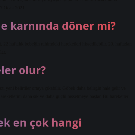
 •7 Ocak 2021
ne karnında döner mi?
t, 22 haftalık bebeğin rahimdeki hareketleri hissedilebilir. 20. haftadan
lar.
ler olur?
zı yeni belirtiler ortaya çıkabilir. Göbek daha belirgin hale gelir ve
areketlerini daha sık ve daha güçlü hissetmeye başlar. Bu hareketler
ek en çok hangi