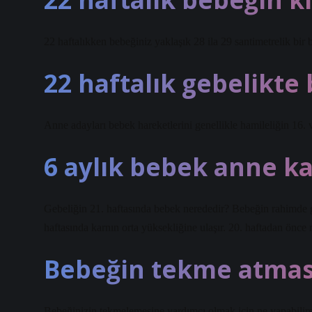
22 haftalıkken bebeğiniz yaklaşık 28 ila 29 santimetrelik bir 
22 haftalık gebelikte
Anne adayları bebek hareketlerini genellikle hamileliğin 16. ve
6 aylık bebek anne k
Gebeliğin 21. haftasında bebek nerededir? Bebeğin rahimde g
haftasında karnın orta yüksekliğine ulaşır. 20. haftadan önce 
Bebeğin tekme atması
Bebeğinizin tekmelemesine yardımcı olmak için ne yapabilirsi