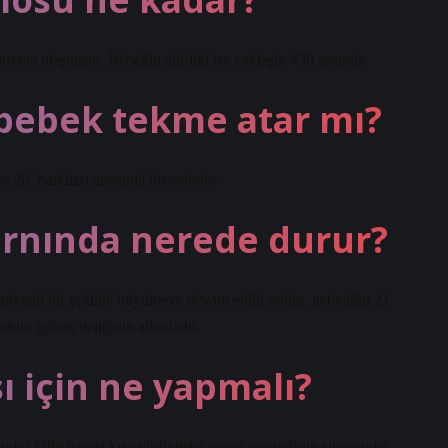
boyuta ulaşmıştır. Bebeğin ağırlığı ise yaklaşık 450 gramdır.
 bebek tekme atar mı?
 20. haftaları arasında hissederler.
arnında nerede durur?
üvenli bir şekilde büyümeye devam ettiği rahim, gebeliğin 21.
rahim göbek deliğinin altındadır.
 için ne yapmalı?
niz? Gün içinde kısa yürüyüşler yapın ve sindirim sisteminizi