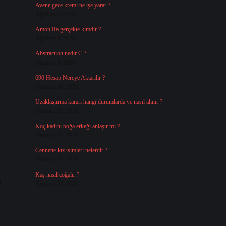
Avene gece kremi ne işe yarar ?
Ağustos 5, 2026
Amon Ra gerçekte kimdir ?
Ağustos 3, 2026
Abstraction nedir C ?
Ağustos 3, 2026
690 Hesap Nereye Aktarılır ?
Temmuz 30, 2026
Uzaklaştırma kararı hangi durumlarda ve nasıl alınır ?
Temmuz 29, 2026
Koç kadını boğa erkeği anlaşır mı ?
Temmuz 27, 2026
Cennette kız isimleri nelerdir ?
Temmuz 25, 2026
Kaş nasıl çoğalır ?
i
Temmuz 25, 2026