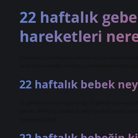
22 haftalık gebe
hareketleri nere
Karnınızda yatan bebeğiniz esnemek ve biraz oturmak istediğ
ve bacaklarını hareket ettirdikçe, karnınızda kelebeklerin çırp
22 haftalık bebek ne
22. gebelik haftası Bebeğin ağırlığı 22. gebelik haftasında be
gramdır. Bebeğin görünümü bu hafta içerisinde büyük ölçüde 
hızla ilerlemektedir.
22 haftalık bebeğin k