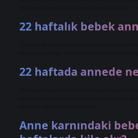
uyarabilecek içecekler için. Bebeğinizle konuşun Makale…
22 haftalık bebek an
22 haftalık bir bebeğin hareketlerini hissedebilir misiniz? Eve
itibaren anne, bebeğin rahimdeki hareketlerini hissetmeye baş
22 haftada annede ne
Bu dönemde hamilelik belirtileri daha belirgin hale gelir ve ba
rahim göbek deliği seviyesine kadar yükselir. Anne bebeğin h
tekmeleme, dönme ve hıçkırık içerebilir.
Anne karnındaki beb