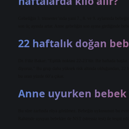
haftalarda kilo alır?
Gebeliğin 3. trimester’ında yani 7., 8. ve 9. aylarında bebeği
son üç ayında artar. Anne gebeliğin son ayına girdiğinde bebe
22 haftalık doğan beb
Dr. Filiz Bakar: “Eşitlik noktası 22-23’tür. Bir haftada başl
diyoruz.” Bu grup daha yüksek risk altında olduğundan, 22 
bu oran yüzde 60’a çıkar.
Anne uyurken bebek 
Bu süre zarfında rüya görülmez. Bebeğin uykusunun bu evresin
Rahimde uyuyan bebekler de NST (stressiz test) ile tespit edil