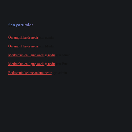
Son yorumlar
Ön amplifikatör nedir
için
admin
Ön amplifikatör nedir
için
Müdür
Merkür’ün en ilginç özelliği nedir
için
admin
Merkür’ün en ilginç özelliği nedir
için
Buz
Bedestenin kelime anlamı nedir
için
admin