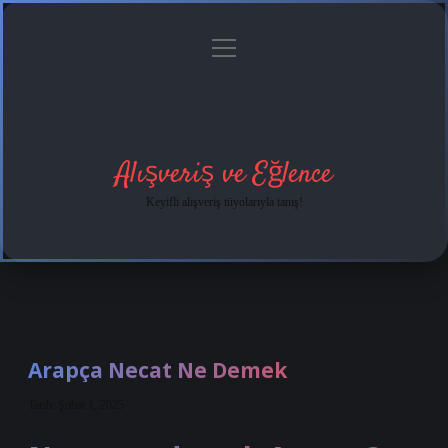
menüyü
Anasayfa
Gizlilik
Yasal
Hakkımızda
aç
Politikası
Uyarı
Alışveriş ve Eğlence
Keyifli alışveriş tüyolarıyla tanış!
Arapça Necat Ne Demek
Tarih: Şubat 1, 2025