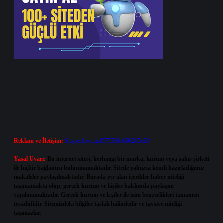
Reklam ve İletişim:
Skype: live:.cid.575569c608265c69
Yasal Uyarı:
Bu internet sitesi, herhangi bir marka, kurum veya şahıs şirketi
ile hiçbir bağlantısı bulunmamaktadır. Sitede yalnızca kendi hazırladığımız
makaleler paylaşılmaktadır. Burada yer alan içerikler haber niteliği
taşımamakta olup, gerçek kurum ve kişiler hakkında paylaşım
yapılmamaktadır. Gerçek kurum ve kişiler ile isim benzerlikleri tamamen
tesadüfidir. Sitemizdeki bilgiler taslak halindedir ve tavsiye niteliği
taşımazlar.