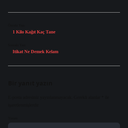
Önceki Yazı
1 Kilo Kağıt Kaç Tane
Sonraki Yazı
Itikat Ne Demek Kelam
Bir yanıt yazın
E-posta adresiniz yayınlanmayacak.
Gerekli alanlar
*
ile
işaretlenmişlerdir
Yorum