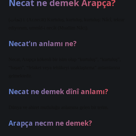
Necat ne demek Arapça?
(ﻧﺠﺎﺕ) i. (Ar.necāt) Kurtuluş, kurtuluş, kurtuluş: Nâcî, tekrar
ediyorum, ummîd-i necât (Muallim Nâci).
Necat’ın anlamı ne?
Necat, Arapça kökenli bir isim olup “kurtuluş”, “kurtuluş”,
“başarı”, “felaket veya tehlikeyi uzaklaştırma” anlamlarına
gelmektedir.
Necat ne demek dînî anlamı?
Dünya ve ahiret mutluluğu anlamına gelen bir terim.
Arapça necm ne demek?