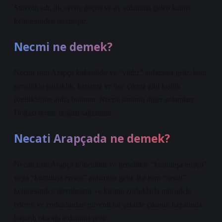
Surenin adı, ilk ayette geçen ve ay anlamına gelen kamer
kelimesinden türemiştir.
Necmi ne demek?
Necmi ismi Arapça kökenlidir ve “yıldız” anlamına gelir. İsim
genellikle parlaklık, karizma ve öne çıkma gibi kişilik
özelliklerine atıfta bulunur. Necmi isminin diğer anlamları:
Doğası serttir, doğası sağlamdır.
Necati Arapçada ne demek?
Necati ismi Arapça kökenlidir ve genellikle “kurtuluşa erişen”
veya “kurtuluşa erişen” anlamına gelir. Bu isim “necat”
kelimesinden türetilmiştir ve kişinin zorluklarla mücadele
ederek ve zorluklardan güvenli bir şekilde çıkarak hayatında
başarılı olacağı anlamına gelir.