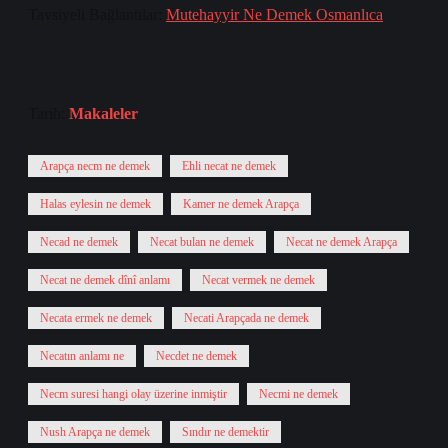
Tavsiyeli Bağlantılar:
Mutehayyir Ne Demek Osmanlıca
Tarih:
Makaleler
Arapça necm ne demek
Ehli necat ne demek
Halas eylesin ne demek
Kamer ne demek Arapça
Necad ne demek
Necat bulan ne demek
Necat ne demek Arapça
Necat ne demek dînî anlamı
Necat vermek ne demek
Necata ermek ne demek
Necati Arapçada ne demek
Necatın anlamı ne
Necdet ne demek
Necm suresi hangi olay üzerine inmiştir
Necmi ne demek
Nush Arapça ne demek
Sındır ne demektir