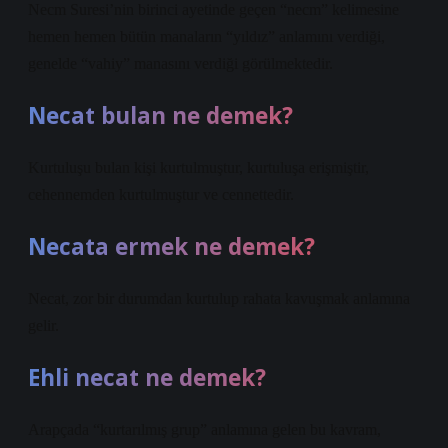
Necm Suresi’nin birinci ayetinde geçen “necm” kelimesine
hemen hemen bütün manaların “yıldız” anlamını verdiği,
genelde “vahiy” manasını verdiği görülmektedir.
Necat bulan ne demek?
Kurtuluşu bulan kişi kurtulmuştur, kurtuluşa erişmiştir,
cehennemden kurtulmuştur ve cennettedir.
Necata ermek ne demek?
Necat, zor bir durumdan kurtulup rahata kavuşmak anlamına
gelir.
Ehli necat ne demek?
Arapçada “kurtarılmış grup” anlamına gelen bu kavram,