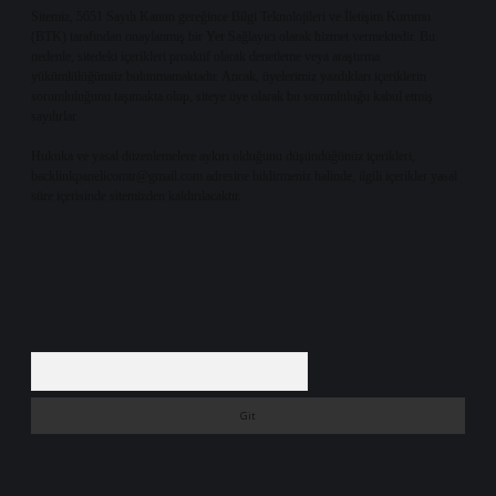
Sitemiz, 5651 Sayılı Kanun gereğince Bilgi Teknolojileri ve İletişim Kurumu
(BTK) tarafından onaylanmış bir Yer Sağlayıcı olarak hizmet vermektedir. Bu
nedenle, sitedeki içerikleri proaktif olarak denetleme veya araştırma
yükümlülüğümüz bulunmamaktadır. Ancak, üyelerimiz yazdıkları içeriklerin
sorumluluğunu taşımakta olup, siteye üye olarak bu sorumluluğu kabul etmiş
sayılırlar.
Hukuka ve yasal düzenlemelere aykırı olduğunu düşündüğünüz içerikleri,
backlinkpanelicomtr@gmail.com
adresine bildirmeniz halinde, ilgili içerikler yasal
süre içerisinde sitemizden kaldırılacaktır.
Arama