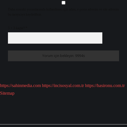
Daha sonraki yorumlarımda kullanılması için adım, e-posta adresim ve site adresim
bu tarayıcıya kaydedilsin.
5 + 3 kaçtır?
*
https://sahinmedia.com
https://incisosyal.com.tr
https://hasironu.com.tr
Sitemap