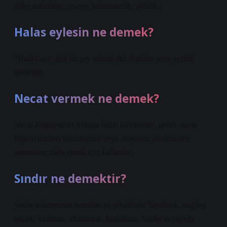
diğer anlamları: cesaret, kahramanlık, yiğitlik.
Halas eylesin ne demek?
“Hadi Gari” gibi bir şey olmalı. Bir ilişkinin sonu ayrılık
demektir.
Necat vermek ne demek?
Necat Kelimesinin Anlamı İslam kültüründe, genel olarak
kişinin manevi kurtuluşunu veya dünyanın yüklerinden
arınmasını ifade etmek için kullanılır.
Sındır ne demektir?
Sındır kelimesinin tanımları şu şekildedir: Yenilmek, mağlup
olmak, kırılmak, ufalanmak, bozulmak, Sındır’ın yaptığı