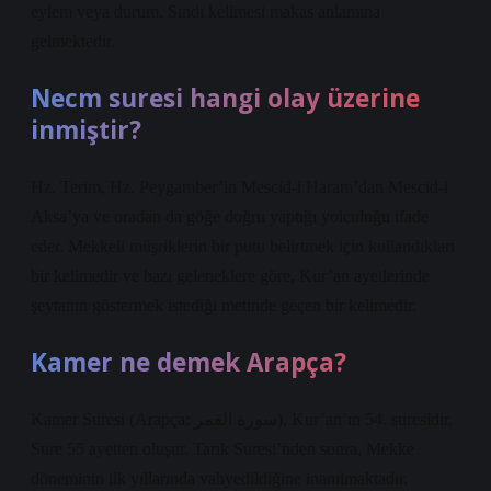
eylem veya durum. Sındı kelimesi makas anlamına
gelmektedir.
Necm suresi hangi olay üzerine
inmiştir?
Hz. Terim, Hz. Peygamber’in Mescid-i Haram’dan Mescid-i
Aksa’ya ve oradan da göğe doğru yaptığı yolculuğu ifade
eder. Mekkeli müşriklerin bir putu belirtmek için kullandıkları
bir kelimedir ve bazı geleneklere göre, Kur’an ayetlerinde
şeytanın göstermek istediği metinde geçen bir kelimedir.
Kamer ne demek Arapça?
Kamer Suresi (Arapça: سورة القمر), Kur’an’ın 54. suresidir.
Sure 55 ayetten oluşur. Tarık Suresi’nden sonra, Mekke
döneminin ilk yıllarında vahyedildiğine inanılmaktadır.