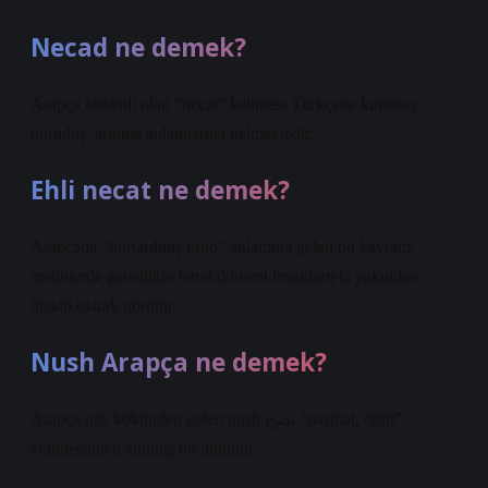
Necad ne demek?
Arapça kökenli olan “necat” kelimesi Türkçede kurtuluş,
kurtuluş, arınma anlamlarına gelmektedir.
Ehli necat ne demek?
Arapçada “kurtarılmış grup” anlamına gelen bu kavram,
metinlerde genellikle fetret dönemi insanlarıyla yakından
ilişkili olarak görülür.
Nush Arapça ne demek?
Arapça nṣḥ kökünden gelen nuṣḥ نصح “nasihat, öğüt”
kelimesinden alınmış bir alıntıdır.