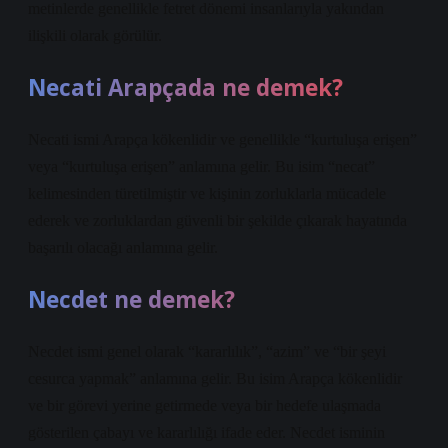
metinlerde genellikle fetret dönemi insanlarıyla yakından
ilişkili olarak görülür.
Necati Arapçada ne demek?
Necati ismi Arapça kökenlidir ve genellikle “kurtuluşa erişen”
veya “kurtuluşa erişen” anlamına gelir. Bu isim “necat”
kelimesinden türetilmiştir ve kişinin zorluklarla mücadele
ederek ve zorluklardan güvenli bir şekilde çıkarak hayatında
başarılı olacağı anlamına gelir.
Necdet ne demek?
Necdet ismi genel olarak “kararlılık”, “azim” ve “bir şeyi
cesurca yapmak” anlamına gelir. Bu isim Arapça kökenlidir
ve bir görevi yerine getirmede veya bir hedefe ulaşmada
gösterilen çabayı ve kararlılığı ifade eder. Necdet isminin