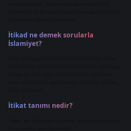
inançlarını da içerir. Bu terim en geniş anlamıyla; Allah,
dünya ve kul ile ilgili güncel olaylara bakışı güçlü bir şekilde
etkileyen tüm düşünceleri ifade eder.
İtikad ne demek sorularla
İslamiyet?
İnanç: Bir kişinin belirli bir konu üzerinde hemfikir olması
anlamına gelir. Zihindeki belirli bir habere veya doğrulamaya
dayanır. Bu inanç doğru veya yanlış olabilir. Öte yandan
inanç, sahibinin kesin olarak inandığı, onayladığı ve boyun
eğdiği bir kanaattir.
İtikat tanımı nedir?
“İman”, Hz. Peygamber’in naklettiği şeyleri din adına tasdik
etmek anlamına gelen bir terimdir.