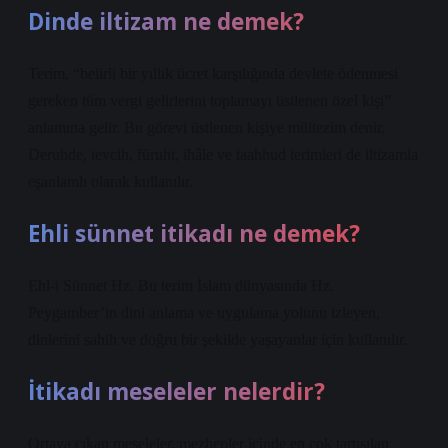
Dinde iltizam ne demek?
Terim, “belirli bir yıllık ücret karşılığında devlete ödenmesi
gereken tüm vergi gelirlerini toplamayı üstlenen özel kişi”
anlamına gelir. Bu görevi üstlenen kişiye mültezim denir.
Deruhde, tevcih, füruht, ihâle ve taahhud terimleri de iltizamla
eşanlamlı olarak kullanılır.
Ehli sünnet itikadı ne demek?
Ehl-i Sünnet Hz. Bu terim İslam dünyasında Hz.
Peygamber’in dini anlama ve uygulama yolunu izleyen,
dinlerini sahih ve doğru bir şekilde yaşayanlar için kullanılır.
İtikadı meseleler nelerdir?
Ortaya çıkan meseleler, mezhepler içinde en çok tartışılan