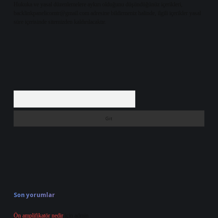
Hukuka ve yasal düzenlemelere aykırı olduğunu düşündüğünüz içerikleri,
backlinkpanelicomtr@gmail.com
adresine bildirmeniz halinde, ilgili içerikler yasal
süre içerisinde sitemizden kaldırılacaktır.
Arama
Son yorumlar
Ön amplifikatör nedir
için
admin