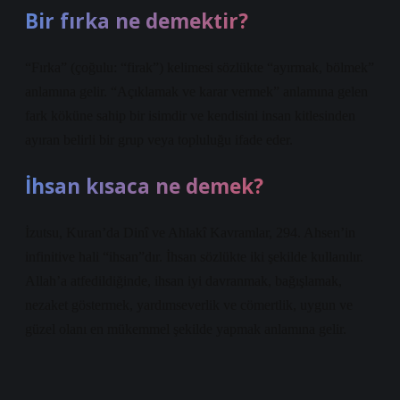
Bir fırka ne demektir?
“Fırka” (çoğulu: “firak”) kelimesi sözlükte “ayırmak, bölmek”
anlamına gelir. “Açıklamak ve karar vermek” anlamına gelen
fark köküne sahip bir isimdir ve kendisini insan kitlesinden
ayıran belirli bir grup veya topluluğu ifade eder.
İhsan kısaca ne demek?
İzutsu, Kuran’da Dinî ve Ahlakî Kavramlar, 294. Ahsen’in
infinitive hali “ihsan”dır. İhsan sözlükte iki şekilde kullanılır.
Allah’a atfedildiğinde, ihsan iyi davranmak, bağışlamak,
nezaket göstermek, yardımseverlik ve cömertlik, uygun ve
güzel olanı en mükemmel şekilde yapmak anlamına gelir.