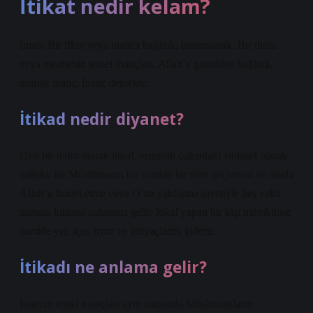
İtikat nedir kelam?
İman: Bir fikre veya inanca bağlılık; inanmamak. Bir dinin
veya mezhebin temel inançları. Allah’a gönülden bağlılık,
mutlak inanç; İnanç demektir.
İtikad nedir diyanet?
Dini bir terim olarak itikaf, ergenlik çağındaki zihinsel olarak
sağlıklı bir Müslümanın bir camide bir süre geçirmesi ve orada
Allah’a ibadet etme veya O’na yaklaşma niyetiyle beş vakit
namazı kılması anlamına gelir. İtikaf yapan bir kişi mümkünse
camide yer, içer, uyur ve ihtiyaçlarını giderir.
İtikadı ne anlama gelir?
İnancın temel inançları aynı zamanda Müslümanların