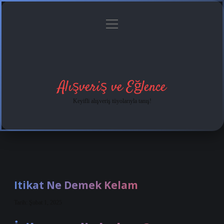
menüyü
Anasayfa
Gizlilik
Yasal
Hakkımızda
aç
Politikası
Uyarı
Alışveriş ve Eğlence
Keyifli alışveriş tüyolarıyla tanış!
Itikat Ne Demek Kelam
Tarih: Şubat 1, 2025