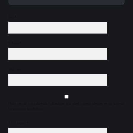
İsim*
E-Posta*
Web Sitesi
Daha sonraki yorumlarımda kullanılması için adım, e-posta adresim ve site adresim
bu tarayıcıya kaydedilsin.
5 + 3 kaçtır?
*