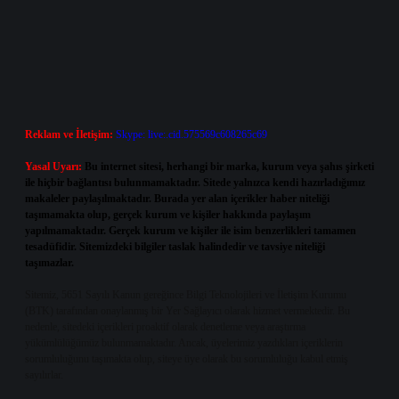
Reklam ve İletişim:
Skype: live:.cid.575569c608265c69
Yasal Uyarı:
Bu internet sitesi, herhangi bir marka, kurum veya şahıs şirketi
ile hiçbir bağlantısı bulunmamaktadır. Sitede yalnızca kendi hazırladığımız
makaleler paylaşılmaktadır. Burada yer alan içerikler haber niteliği
taşımamakta olup, gerçek kurum ve kişiler hakkında paylaşım
yapılmamaktadır. Gerçek kurum ve kişiler ile isim benzerlikleri tamamen
tesadüfidir. Sitemizdeki bilgiler taslak halindedir ve tavsiye niteliği
taşımazlar.
Sitemiz, 5651 Sayılı Kanun gereğince Bilgi Teknolojileri ve İletişim Kurumu
(BTK) tarafından onaylanmış bir Yer Sağlayıcı olarak hizmet vermektedir. Bu
nedenle, sitedeki içerikleri proaktif olarak denetleme veya araştırma
yükümlülüğümüz bulunmamaktadır. Ancak, üyelerimiz yazdıkları içeriklerin
sorumluluğunu taşımakta olup, siteye üye olarak bu sorumluluğu kabul etmiş
sayılırlar.