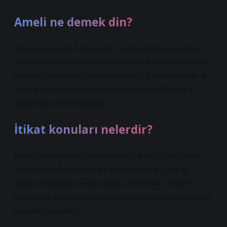
Ameli ne demek din?
Amel, iş demektir. Salih, pratik, faydalı, doğru ve kendini
düzelten demektir. Bu nedenle: salih ameller; bunlar Allah’ın
gözünde değerli olan, Ahirette mutluluğa katkıda bulunan ve
Allah tarafından onaylanan eylemlerdir. Genellikle önce
imana hitap ederek başlarlar.
İtikat konuları nelerdir?
İtikadî sahada ortaya çıkan mezhepler, tevhid, kader, iman-
amel ilişkisi gibi temel meseleler çerçevesinde Allah’ın
sıfatları, müteşabih ayetleri anlama, rü’yetullah, Allah’ın
iradesi, amellerin imandan olup olmadığı gibi konularda farklı
görüşlere sahiptirler.