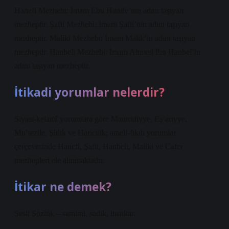
Hanefi Mezhebi: İmam Ebu Hanife’nin adını taşıyan
mezheptir. Şafii Mezhebi: İmam Şafii’nin adını taşıyan
mezheptir. Maliki Mezhebi: İmam Malik’in adını taşıyan
mezheptir. Hanbeli Mezhebi: İmam Ahmed İbn Hanbel’in
adını taşıyan mezheptir.
İtikadi yorumlar nelerdir?
Siyasi-kelamî yorumlara göre Maturidiyye, Eş’ariyye,
Mu’tezile, Şiilik ve Haricilik; ameli-fıkıh yorumlar
çerçevesinde Hanefi, Şafii, Hanbeli, Maliki ve Cafer
mezhepleri ele alınmaktadır.
İtikar ne demek?
Sesli Sözlük – samimi, sadık, itaatkar.