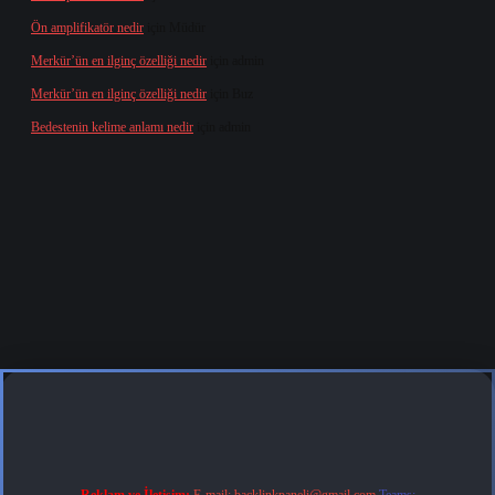
Ön amplifikatör nedir
için
Müdür
Merkür’ün en ilginç özelliği nedir
için
admin
Merkür’ün en ilginç özelliği nedir
için
Buz
Bedestenin kelime anlamı nedir
için
admin
.org