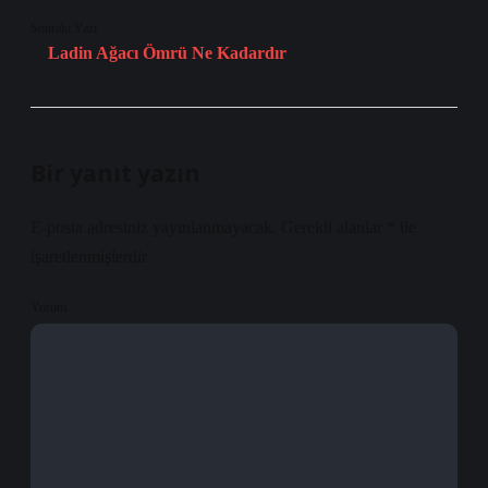
Sonraki Yazı
Ladin Ağacı Ömrü Ne Kadardır
Bir yanıt yazın
E-posta adresiniz yayınlanmayacak.
Gerekli alanlar
*
ile
işaretlenmişlerdir
Yorum