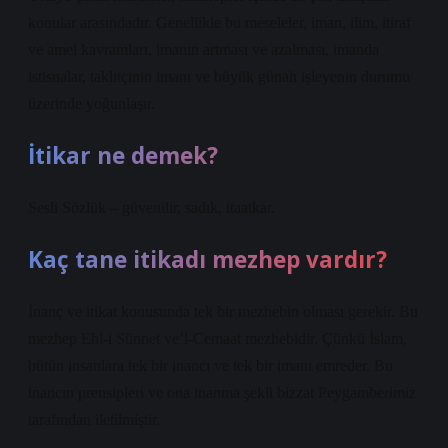
konular arasındadır. Genellikle bu meseleler, iman, ilim, itiraf
ve amel kavramları, imanın artması ve azalması, imanda
istisnalar, taklitçinin imanı ve büyük günah işleyenin durumu
üzerinde yoğunlaşır.
İtikar ne demek?
Sesli Sözlük – güvenilir, sadık, itaatkar.
Kaç tane itikadı mezhep vardır?
İnanç ve itikat konusunda tek bir mezhebin olması gerekir. Bu
mezhep Ehl-i Sünnet ve’l-Cemaat mezhebidir. Çünkü İslam,
bütün insanlara tek bir inancı ve tek bir imanı emreder. Bu
inancın prensipleri ve ona inanma şekli bizzat Peygamberimiz
tarafından iletilmiştir.