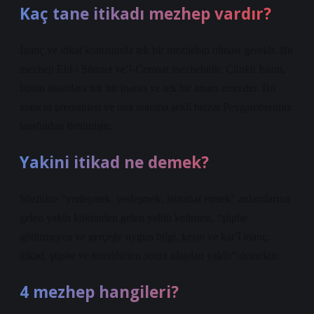
Kaç tane itikadı mezhep vardır?
İnanç ve itikat konusunda tek bir mezhebin olması gerekir. Bu
mezhep Ehl-i Sünnet ve’l-Cemaat mezhebidir. Çünkü İslam,
bütün insanlara tek bir inancı ve tek bir imanı emreder. Bu
inancın prensipleri ve ona inanma şekli bizzat Peygamberimiz
tarafından iletilmiştir.
Yakini itikad ne demek?
Sözlükte “yerleşmek, yerleşmek, istirahat etmek” anlamlarına
gelen yakīn kökünden gelen yakīn kelimesi, “şüphe
götürmeyen ve gerçeğe uygun bilgi, kesin ve kat’î inanç,
itikad, şüphe ve tereddütten sonra ulaşılan yakîn” demektir.
4 mezhep hangileri?