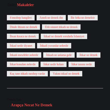
Tarih:
Makaleler
4 mezhep hangileri
Ameli ne demek din
Bir fırka ne demektir
Dinde iltizam ne demek
Ehli sünnet itikadı ne demek
İhsan kısaca ne demek
İtikad ne demek sorularla İslamiyet
İtikad nedir diyanet
İtikadi yorumlar nelerdir
İtikadı meseleler nelerdir
İtikadı ne anlama gelir
İtikar ne demek
İtikat konuları nelerdir
İtikat nedir kelam
İtikat tanımı nedir
Kaç tane itikadı mezhep vardır
Yakini itikad ne demek
Önceki Yazı
Arapça Necat Ne Demek