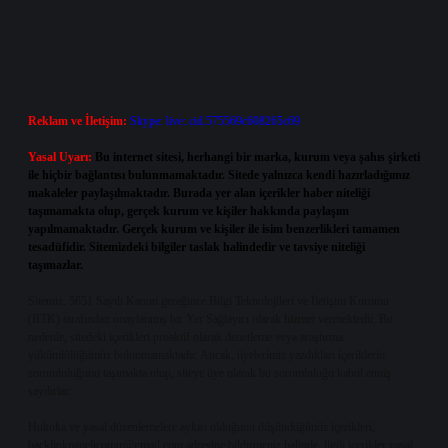
Reklam ve İletişim:
Skype: live:.cid.575569c608265c69
Yasal Uyarı:
Bu internet sitesi, herhangi bir marka, kurum veya şahıs şirketi
ile hiçbir bağlantısı bulunmamaktadır. Sitede yalnızca kendi hazırladığımız
makaleler paylaşılmaktadır. Burada yer alan içerikler haber niteliği
taşımamakta olup, gerçek kurum ve kişiler hakkında paylaşım
yapılmamaktadır. Gerçek kurum ve kişiler ile isim benzerlikleri tamamen
tesadüfidir. Sitemizdeki bilgiler taslak halindedir ve tavsiye niteliği
taşımazlar.
Sitemiz, 5651 Sayılı Kanun gereğince Bilgi Teknolojileri ve İletişim Kurumu
(BTK) tarafından onaylanmış bir Yer Sağlayıcı olarak hizmet vermektedir. Bu
nedenle, sitedeki içerikleri proaktif olarak denetleme veya araştırma
yükümlülüğümüz bulunmamaktadır. Ancak, üyelerimiz yazdıkları içeriklerin
sorumluluğunu taşımakta olup, siteye üye olarak bu sorumluluğu kabul etmiş
sayılırlar.
Hukuka ve yasal düzenlemelere aykırı olduğunu düşündüğünüz içerikleri,
backlinkpanelicomtr@gmail.com
adresine bildirmeniz halinde, ilgili içerikler yasal