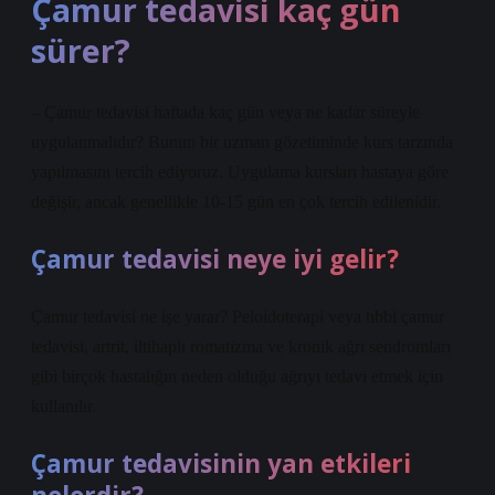
Çamur tedavisi kaç gün
sürer?
– Çamur tedavisi haftada kaç gün veya ne kadar süreyle
uygulanmalıdır? Bunun bir uzman gözetiminde kurs tarzında
yapılmasını tercih ediyoruz. Uygulama kursları hastaya göre
değişir, ancak genellikle 10-15 gün en çok tercih edilenidir.
Çamur tedavisi neye iyi gelir?
Çamur tedavisi ne işe yarar? Peloidoterapi veya tıbbi çamur
tedavisi, artrit, iltihaplı romatizma ve kronik ağrı sendromları
gibi birçok hastalığın neden olduğu ağrıyı tedavi etmek için
kullanılır.
Çamur tedavisinin yan etkileri