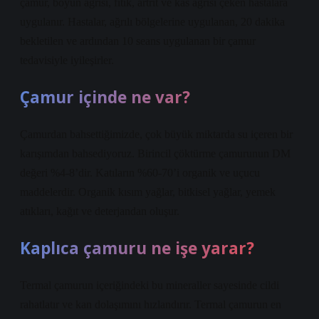
çamur, boyun ağrısı, fıtık, artrit ve kas ağrısı çeken hastalara
uygulanır. Hastalar, ağrılı bölgelerine uygulanan, 20 dakika
bekletilen ve ardından 10 seans uygulanan bir çamur
tedavisiyle iyileşirler.
Çamur içinde ne var?
Çamurdan bahsettiğimizde, çok büyük miktarda su içeren bir
karışımdan bahsediyoruz. Birincil çöktürme çamurunun DM
değeri %4-8’dir. Katıların %60-70’i organik ve uçucu
maddelerdir. Organik kısım yağlar, bitkisel yağlar, yemek
atıkları, kağıt ve deterjandan oluşur.
Kaplıca çamuru ne işe yarar?
Termal çamurun içeriğindeki bu mineraller sayesinde cildi
rahatlatır ve kan dolaşımını hızlandırır. Termal çamurun en