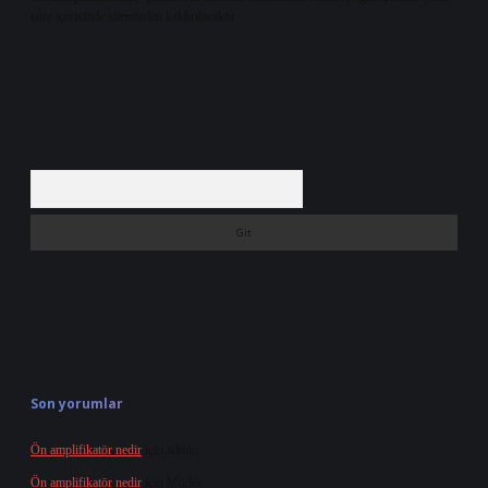
süre içerisinde sitemizden kaldırılacaktır.
Arama
Son yorumlar
Ön amplifikatör nedir
için
admin
Ön amplifikatör nedir
için
Müdür