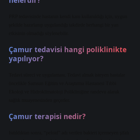
nelerdir?
PRP tedavisinde hastanın kendi kanı kullanıldığı için, uygun
şekilde hazırlanıp uygulandığı takdirde herhangi bir yan
etkisinin olmadığı söylenebilir.
Çamur tedavisi hangi poliklinikte
yapılıyor?
Tedavi süreci ve uygulaması. Tedavi almak isteyen hastalar
öncelikle Samsun Eğitim ve Araştırma Hastanesi Tıbbi
Ekoloji ve Hidroklimatoloji Polikliniğine randevu alarak
sağlık muayenesinden geçerler.
Çamur terapisi nedir?
Isıtıldıktan sonra, “peloid” adı verilen bakteri içermeyen şifalı