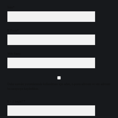
İsim*
E-Posta*
Web Sitesi
Daha sonraki yorumlarımda kullanılması için adım, e-posta adresim ve site adresim
bu tarayıcıya kaydedilsin.
6 + 2 kaçtır?
*