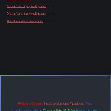
Merkür’ün en ilginç özelliği nedir
için
admin
Merkür’ün en ilginç özelliği nedir
için
Buz
Bedestenin kelime anlamı nedir
için
admin
org
Reklam ve İletişim:
E-mail:
backlinkpaneli@gmail.com
Teams:
forumhizmeti@gmail.com
Whatsapp: 0262 606 0 726
Telegram: @karabul