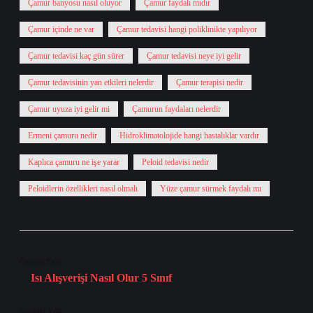
Çamur banyosu nasıl oluyor
Çamur faydalı mıdır
Çamur içinde ne var
Çamur tedavisi hangi poliklinikte yapılıyor
Çamur tedavisi kaç gün sürer
Çamur tedavisi neye iyi gelir
Çamur tedavisinin yan etkileri nelerdir
Çamur terapisi nedir
Çamur uyuza iyi gelir mi
Çamurun faydaları nelerdir
Ermeni çamuru nedir
Hidroklimatolojide hangi hastalıklar vardır
Kaplıca çamuru ne işe yarar
Peloid tedavisi nedir
Peloidlerin özellikleri nasıl olmalı
Yüze çamur sürmek faydalı mı
Önceki Yazı
Isı Alışverişi Nasıl Olur 5 Sınıf
Sonraki Yazı