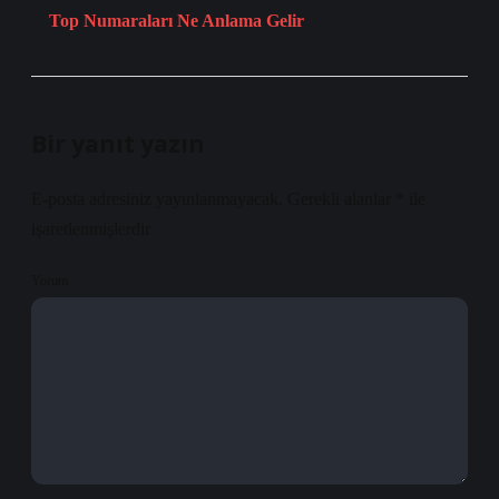
Top Numaraları Ne Anlama Gelir
Bir yanıt yazın
E-posta adresiniz yayınlanmayacak.
Gerekli alanlar
*
ile
işaretlenmişlerdir
Yorum