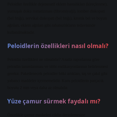
Peloidler özellikle dejeneratif eklem hastalıkları (kireçlenme),
yumuşak doku romatizması (fibromiyalji), lomber diskopati
(bel fıtığı), servikal diskopati (bel fıtığı), kronik bel ve boyun
ağrıları, eklem ağrıları gibi rahatsızlıkların tedavisinde
kullanılmaktadır.
Peloidlerin özellikleri nasıl olmalı?
Peloidin özellikleri ne olmalıdır? Analiz raporlarına göre
peloidin tanımlanması ve tıbbi endikasyonlarının belirlenmesi
gerekir. Paketlenecek peloidler bitki artıkları, taş ve çakıl gibi
yabancı maddeler içermemelidir. Kuru peloidlerin parçacık
boyutu 2 mm veya daha az olmalıdır.
Yüze çamur sürmek faydalı mı?
Öncelikle çamur maskeleri cildin derinlemesine