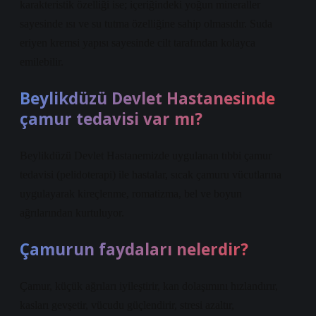
karakteristik özelliği ise; içeriğindeki yoğun mineraller
sayesinde ısı ve su tutma özelliğine sahip olmasıdır. Suda
eriyen kremsi yapısı sayesinde cilt tarafından kolayca
emilebilir.
Beylikdüzü Devlet Hastanesinde
çamur tedavisi var mı?
Beylikdüzü Devlet Hastanemizde uygulanan tıbbi çamur
tedavisi (pelidoterapi) ile hastalar, sıcak çamuru vücutlarına
uygulayarak kireçlenme, romatizma, bel ve boyun
ağrılarından kurtuluyor.
Çamurun faydaları nelerdir?
Çamur, küçük ağrıları iyileştirir, kan dolaşımını hızlandırır,
kasları gevşetir, vücudu güçlendirir, stresi azaltır,