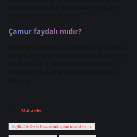
Banyodan sonra herhangi bir krem, sabun veya şampuan
kullanmadan soğuk suyla duş alınır.
Çamur faydalı mıdır?
Son yapılan bir araştırmaya göre dışarıdaki çamur ve toprak,
bağışıklık sistemini eğiten dost mikroorganizmalarla doludur.
Bu, alerjiler, astım ve hatta depresyon ve anksiyete
bozuklukları da dahil olmak üzere birçok hastalığa karşı
direnç sağlar.
Tarih:
Makaleler
Beylikdüzü Devlet Hastanesinde çamur tedavisi var mı