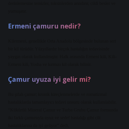
derinlemesine temizler, toksinlerden arındırır, cildi besler ve
yumuşatır.
Ermeni çamuru nedir?
Kilermeni, genellikle Orta Anadolu bölgesinde bulunan sert
bir kil türüdür. Yüzyıllardır birçok hastalığın tedavisinde
yaygın olarak kullanılmıştır. Halk arasında Ermeni kili, Kili-
Ermeni kili, Yosha ve kırmızı kil olarak bilinir.
Çamur uyuza iyi gelir mi?
Bu şifalı çamur; kronik kireçlenmelerde ve romatizmal
hastalıklarda tamamlayıcı tedavi unsuru olarak kullanılabilir.
“Kükürtlü Mineral Çamur ve Turba Grubu Çamur formunda
iki farklı çamuruyla uyuz ve sedef hastalığı gibi cilt
hastalıklarına da iyi geliyor” dedi.