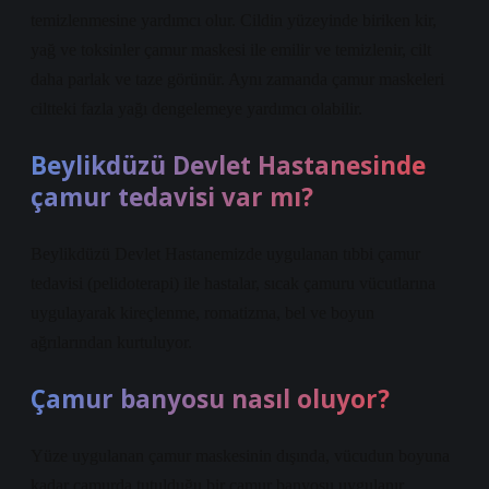
temizlenmesine yardımcı olur. Cildin yüzeyinde biriken kir,
yağ ve toksinler çamur maskesi ile emilir ve temizlenir, cilt
daha parlak ve taze görünür. Aynı zamanda çamur maskeleri
ciltteki fazla yağı dengelemeye yardımcı olabilir.
Beylikdüzü Devlet Hastanesinde
çamur tedavisi var mı?
Beylikdüzü Devlet Hastanemizde uygulanan tıbbi çamur
tedavisi (pelidoterapi) ile hastalar, sıcak çamuru vücutlarına
uygulayarak kireçlenme, romatizma, bel ve boyun
ağrılarından kurtuluyor.
Çamur banyosu nasıl oluyor?
Yüze uygulanan çamur maskesinin dışında, vücudun boyuna
kadar çamurda tutulduğu bir çamur banyosu uygulanır.