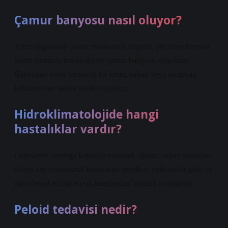
Çamur banyosu nasıl oluyor?
Yüze uygulanan çamur maskesinin dışında, vücudun boyuna
kadar çamurda tutulduğu bir çamur banyosu uygulanır.
Banyodan sonra herhangi bir krem, sabun veya şampuan
kullanmadan soğuk suyla duş alınır.
Hidroklimatolojide hangi
hastalıklar vardır?
Osteoartrit, omurga kaynaklı mekanik ağrılar, eklem sorunları,
eklem dışı romatizmal hastalıklar (tendinit, epikondilit gibi) ve
miyofasyal ağrılar en sık karşılaşılan hastalık gruplarıdır.
Peloid tedavisi nedir?