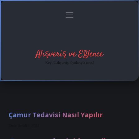
menüyü
Anasayfa
Gizlilik
Yasal
Hakkımızda
aç
Politikası
Uyarı
Alışveriş ve Eğlence
Keyifli alışveriş tüyolarıyla tanış!
Çamur Tedavisi Nasıl Yapılır
Tarih: Aralık 1, 2024