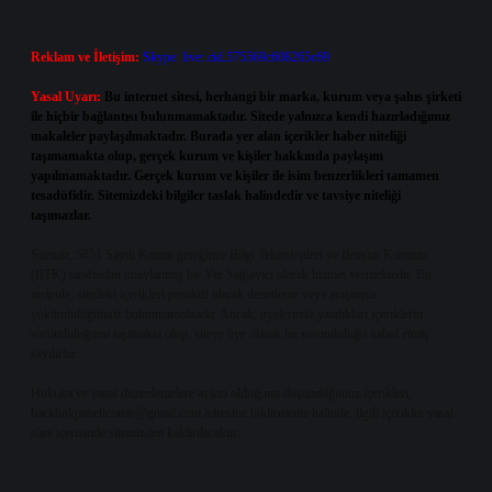
Reklam ve İletişim:
Skype: live:.cid.575569c608265c69
Yasal Uyarı:
Bu internet sitesi, herhangi bir marka, kurum veya şahıs şirketi
ile hiçbir bağlantısı bulunmamaktadır. Sitede yalnızca kendi hazırladığımız
makaleler paylaşılmaktadır. Burada yer alan içerikler haber niteliği
taşımamakta olup, gerçek kurum ve kişiler hakkında paylaşım
yapılmamaktadır. Gerçek kurum ve kişiler ile isim benzerlikleri tamamen
tesadüfidir. Sitemizdeki bilgiler taslak halindedir ve tavsiye niteliği
taşımazlar.
Sitemiz, 5651 Sayılı Kanun gereğince Bilgi Teknolojileri ve İletişim Kurumu
(BTK) tarafından onaylanmış bir Yer Sağlayıcı olarak hizmet vermektedir. Bu
nedenle, sitedeki içerikleri proaktif olarak denetleme veya araştırma
yükümlülüğümüz bulunmamaktadır. Ancak, üyelerimiz yazdıkları içeriklerin
sorumluluğunu taşımakta olup, siteye üye olarak bu sorumluluğu kabul etmiş
sayılırlar.
Hukuka ve yasal düzenlemelere aykırı olduğunu düşündüğünüz içerikleri,
backlinkpanelicomtr@gmail.com
adresine bildirmeniz halinde, ilgili içerikler yasal
süre içerisinde sitemizden kaldırılacaktır.