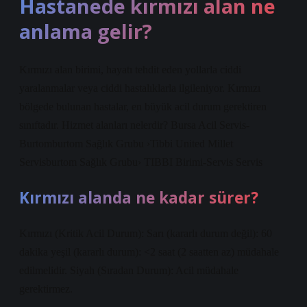
Hastanede kırmızı alan ne
anlama gelir?
Kırmızı alan birimi, hayatı tehdit eden yollarla ciddi
yaralanmalar veya ciddi hastalıklarla ilgileniyor. Kırmızı
bölgede bulunan hastalar, en büyük acil durum gerektiren
sınıftadır. Hizmet alanları nelerdir? Bursa Acil Servis-
Burtomburtom Sağlık Grubu ›Tibbi United Millet
Servisburtom Sağlık Grubu› TIBBI Birimi-Servis Servis
Kırmızı alanda ne kadar sürer?
Kırmızı (Kritik Acil Durum): Sarı (kararlı durum değil): 60
dakika yeşil (kararlı durum): <2 saat (2 saatten az) müdahale
edilmelidir. Siyah (Sıradan Durum): Acil müdahale
gerektirmez.