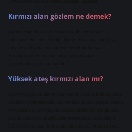
Devlet Hastanesi Hastanesi Hastanesi Hastanesi
Kırmızı alan gözlem ne demek?
Kırmızı Alan: Hastaların yaşamı tehdit eden ve acil
müdahalelerle tedavi edildiği alandır. Bu alanda kalp krizi,
inme ve ciddi yaralanmalar değerlendirilir. Sarı alan:
Hastaların stabil olmadığı, ancak acil müdahale
gerektirebileceği departmandır.
Yüksek ateş kırmızı alan mı?
Birkaç ve açık kırıklar ve uzun kemik ve kalça kırıkları, derin
kesimler ve yaralanmalar, orta yanıklar, böbrek taşları, kanama
ve yüksek ateş sarı bölgede derecelendirilir. Bu bozukluklar
yaşamı tehdit eden müdahaleler gerektirmese de.20 Mayıs
2023’teki yeşil, sarı, kırmızı alanlarda bir acil durum hizmeti