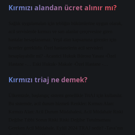
Kırmızı alandan ücret alınır mı?
Sağlık uygulamaları için tebliğin hükümlerine uygun olarak,
acil servislerde kırmızı ve sarı alanlar çerçevesine giren
hastalar hesaplanamaz. Yeşil alan kapsamına girenler için
ücretler gereklidir. Özel hastanelerin acil servisleri
hesaplayabilir mi? -Acantici Hukuk Bürosu Yasası ›Özel
Hastane -… Eski Hukuk› Makale ›Özel Hastane -…
Kırmızı triaj ne demek?
Ülkemizde, başlangıç ​​sistemi genellikle TriAJ için kullanılır.
Bu sistemde, acil durum hizmeti Renkler: Kırmızı Alan:
Kırmızı Alan: Acil Durum Müdahalesi, Acil Müdahale Riski
Değilse Tıbbi Sorun Riski Riski Değilse Tutulmaması
Gereken Acil Müdahale. Eylül 2024 TRAJ nedir? -Tava’nın