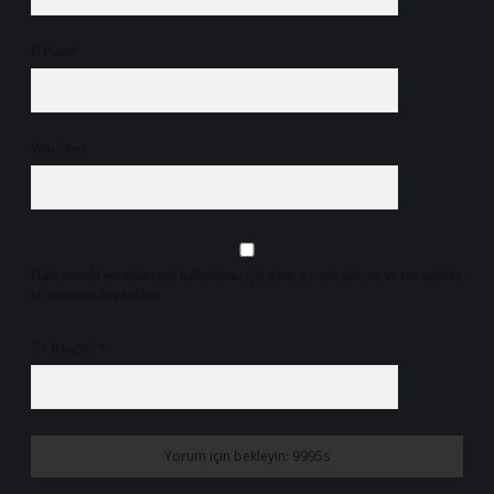
E-Posta*
Web Sitesi
Daha sonraki yorumlarımda kullanılması için adım, e-posta adresim ve site adresim
bu tarayıcıya kaydedilsin.
7 + 8 kaçtır?
*