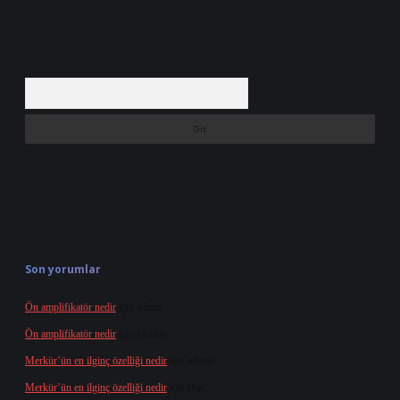
Arama
Son yorumlar
Ön amplifikatör nedir
için
admin
Ön amplifikatör nedir
için
Müdür
Merkür’ün en ilginç özelliği nedir
için
admin
Merkür’ün en ilginç özelliği nedir
için
Buz