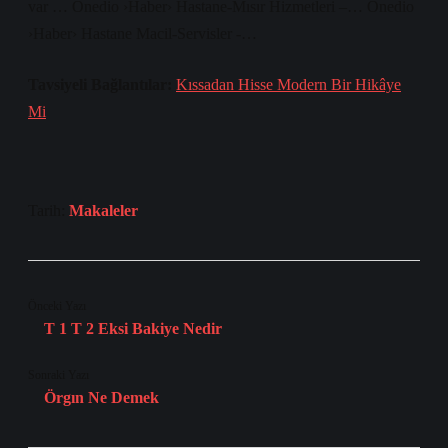
var … Onedio ›Haber› Hastane-Mısır Hizmetleri –… Onedio
›Haber› Hastane Macil-Servisler -…
Tavsiyeli Bağlantılar:
Kıssadan Hisse Modern Bir Hikâye
Mi
Tarih:
Makaleler
Önceki Yazı
T 1 T 2 Eksi Bakiye Nedir
Sonraki Yazı
Örgın Ne Demek