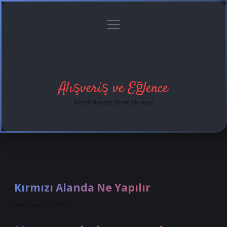
menüyü
Anasayfa
Gizlilik
Yasal
Hakkımızda
aç
Politikası
Uyarı
Alışveriş ve Eğlence
Keyifli alışveriş tüyolarıyla tanış!
Kırmızı Alanda Ne Yapılır
Tarih: Nisan 27, 2025