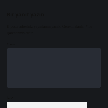
Bir yanıt yazın
E-posta adresiniz yayınlanmayacak.
Gerekli alanlar
*
ile
işaretlenmişlerdir
Yorum
İsim*