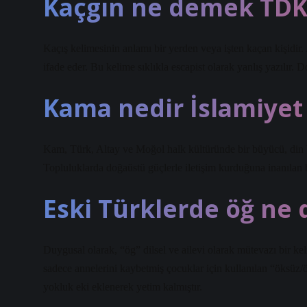
Kaçgın ne demek TDK
Kaçış kelimesinin anlamı bir yerden veya işten kaçan kişidir
ifade eder. Bu kelime sıklıkla escapist olarak yanlış yazılır.
Kama nedir İslamiyet
Kam, Türk, Altay ve Moğol halk kültüründe bir büyücü, din
Topluluklarda doğaüstü güçlerle iletişim kurduğuna inanılan bi
Eski Türklerde öğ ne
Duygusal olarak, “ög” dilsel ve ailevi olarak mütevazı bir k
sadece annelerini kaybetmiş çocuklar için kullanılan “öksüz
yokluk eki eklenerek yetim kalmıştır.