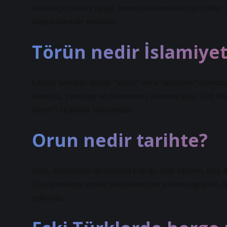
Sanskritçe chhattra (gölge, barınak) kelimesinden gelir (bkz.
başının üzerinde tutulurdu.
Törün nedir İslamiyet
Günlük konuşma dilinde “kanun” veya “mahkeme” anlamında da
türetilmiş, yaratılmış ve düzenlenmiş anlamına gelir. Türk dil
düzen”) biçiminde bulunmuştur.
Orun nedir tarihte?
Orun, hükümdarın divanındaki koltuğu ifade ederken, ülüş, d
Uluş kurallarına uymak hükümdara itaat anlamına gelirken, 
geliyordu.