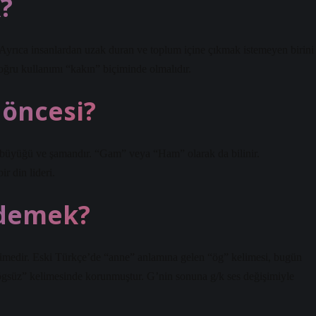
?
. Ayrıca insanlardan uzak duran ve toplum içine çıkmak istemeyen birini
 Doğru kullanımı “kakın” biçiminde olmalıdır.
 öncesi?
 büyüğü ve şamandır. “Gam” veya “Ham” olarak da bilinir.
r din lideri.
 demek?
elimedir. Eski Türkçe’de “anne” anlamına gelen “ög” kelimesi, bugün
/ögsüz” kelimesinde korunmuştur. G’nin sonuna g/k ses değişimiyle