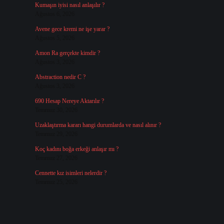
Kumaşın iyisi nasıl anlaşılır ?
Ağustos 6, 2026
Avene gece kremi ne işe yarar ?
Ağustos 5, 2026
Amon Ra gerçekte kimdir ?
Ağustos 3, 2026
Abstraction nedir C ?
Ağustos 3, 2026
690 Hesap Nereye Aktarılır ?
Temmuz 30, 2026
Uzaklaştırma kararı hangi durumlarda ve nasıl alınır ?
Temmuz 29, 2026
Koç kadını boğa erkeği anlaşır mı ?
Temmuz 27, 2026
Cennette kız isimleri nelerdir ?
Temmuz 25, 2026