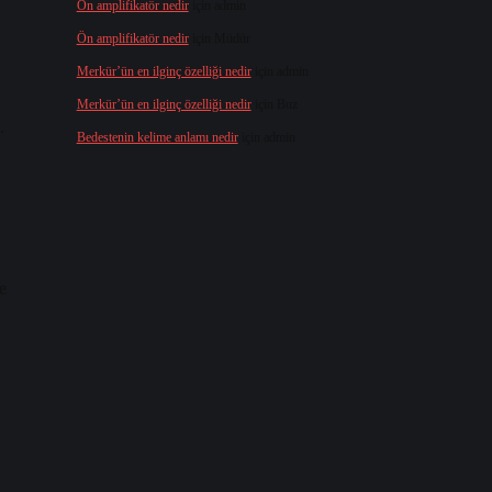
Ön amplifikatör nedir
için
admin
Ön amplifikatör nedir
için
Müdür
Merkür’ün en ilginç özelliği nedir
için
admin
Merkür’ün en ilginç özelliği nedir
için
Buz
.
Bedestenin kelime anlamı nedir
için
admin
e