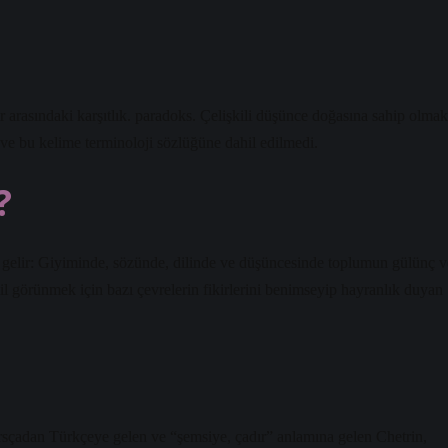
er arasındaki karşıtlık. paradoks. Çelişkili düşünce doğasına sahip olmak
di ve bu kelime terminoloji sözlüğüne dahil edilmedi.
?
gelir: Giyiminde, sözünde, dilinde ve düşüncesinde toplumun gülünç v
Asil görünmek için bazı çevrelerin fikirlerini benimseyip hayranlık duyan
arsçadan Türkçeye gelen ve “şemsiye, çadır” anlamına gelen Chetrin,