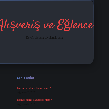
Alışveriş ve Eğlence
Keyifli alışveriş tüyolarıyla tanış!
Sidebar
grandoperabet
tulipbetgiris.org
Son Yazılar
Küflü metal nasıl temizlenir ?
Ağustos 7, 2026
Demiri hangi yapıştırıcı tutar ?
Ağustos 6, 2026