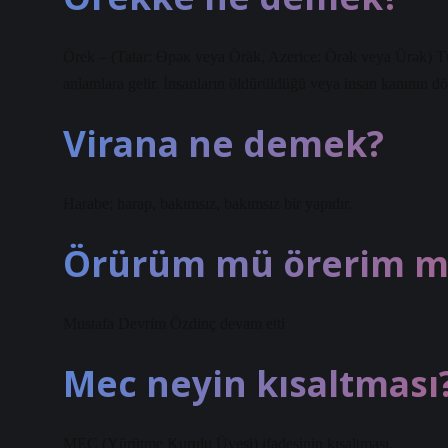
Örek – (Tatar: Өрәк veya Öräk, Azerice: Örək veya Ürək) Tür
anlamlara gelir. İnsanların öldürüldüğü veya insan kanının dö
Virana ne demek?
Harabe; harap, bakımsız, bakımsız bir yapıdır.
Örürüm mü örerim m
Mustafa Devrim Özdinç devam etti
Mec neyin kısaltması
MEC (Yürütme Kurulu Üyesi) ifadesinin kısaltması.