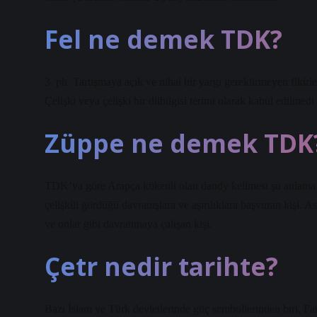
Fel ne demek TDK?
3. ph. Tartışmaya açık ve nihai bir yargı gerektirmeyen fikirl
Çelişki veya çelişki bir dilbilgisi terimi olarak kabul edilme
Züppe ne demek TDK
TDK’ya göre Arapça kökenli olan dandy kelimesi şu anlama 
çelişkili gördüğü davranışlara ve aşırılıklara başvuran kişi. 
ve onlar gibi davranmaya çalışan kişi.
Çetr nedir tarihte?
Bazı İslam ve Türk devletlerinde güç sembollerinden biri. F