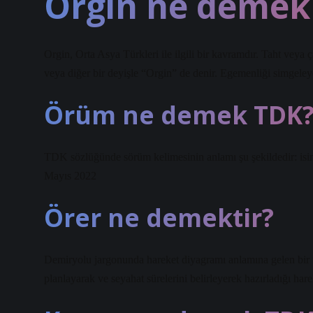
Orgin ne demek 
Orgin, Orta Asya Türkleri ile ilgili bir kavramdır. Taht veya
veya diğer bir deyişle “Orgin” de denir. Egemenliği simgeleye
Örüm ne demek TDK
TDK sözlüğünde sörüm kelimesinin anlamı şu şekildedir: isi
Mayıs 2022
Örer ne demektir?
Demiryolu jargonunda hareket diyagramı anlamına gelen bir te
planlayarak ve seyahat sürelerini belirleyerek hazırladığı har