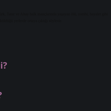
k, Tatar ve Altay halk inançlarında yaşayan ölü, zombi, hayalet gibi
küldüğü yerlerde ortaya çıktığı söylenir.
i?
?