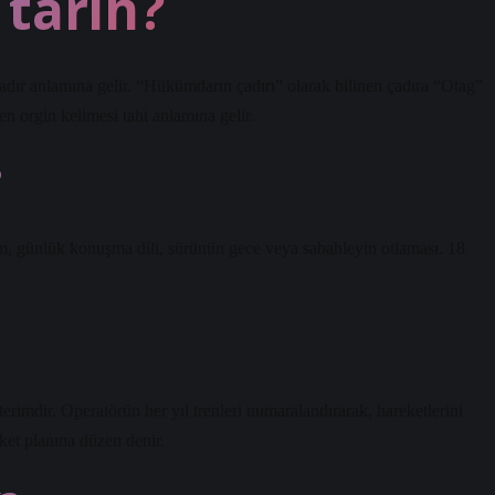
tarih?
 çadır anlamına gelir. “Hükümdarın çadırı” olarak bilinen çadıra “Otag”
n orgin kelimesi taht anlamına gelir.
?
m, günlük konuşma dili, sürünün gece veya sabahleyin otlaması. 18
rimdir. Operatörün her yıl trenleri numaralandırarak, hareketlerini
eket planına düzen denir.