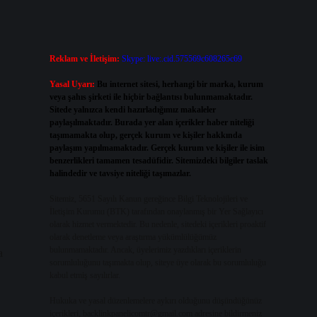
Reklam ve İletişim:
Skype: live:.cid.575569c608265c69
Yasal Uyarı:
Bu internet sitesi, herhangi bir marka, kurum
veya şahıs şirketi ile hiçbir bağlantısı bulunmamaktadır.
Sitede yalnızca kendi hazırladığımız makaleler
paylaşılmaktadır. Burada yer alan içerikler haber niteliği
taşımamakta olup, gerçek kurum ve kişiler hakkında
paylaşım yapılmamaktadır. Gerçek kurum ve kişiler ile isim
benzerlikleri tamamen tesadüfidir. Sitemizdeki bilgiler taslak
halindedir ve tavsiye niteliği taşımazlar.
Sitemiz, 5651 Sayılı Kanun gereğince Bilgi Teknolojileri ve
İletişim Kurumu (BTK) tarafından onaylanmış bir Yer Sağlayıcı
olarak hizmet vermektedir. Bu nedenle, sitedeki içerikleri proaktif
olarak denetleme veya araştırma yükümlülüğümüz
bulunmamaktadır. Ancak, üyelerimiz yazdıkları içeriklerin
a
sorumluluğunu taşımakta olup, siteye üye olarak bu sorumluluğu
kabul etmiş sayılırlar.
Hukuka ve yasal düzenlemelere aykırı olduğunu düşündüğünüz
içerikleri,
backlinkpanelicomtr@gmail.com
adresine bildirmeniz