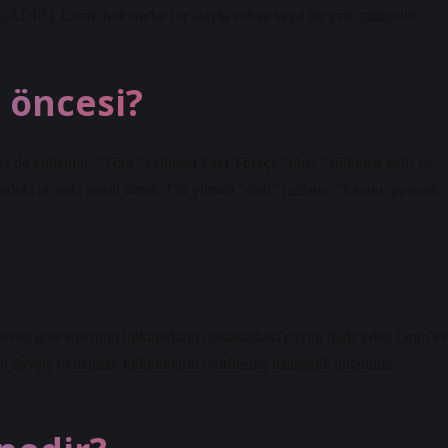
 ÇADIR). Chetr, hükümdar bir alayla sefere veya bir yere gittiğinde
 öncesi?
 kullanılır. “Törü” kelimesi Eski Türkçe “törü-” fiilinden gelir ve
indeki en eski yazılı örnek 735 yılında “törü” (anlamı: “kanun, gelenek,
evlet görevlilerinin hükümdarın masasındaki payını ifade eder. Orun ve
bu davete uymamak hükümdarın otoritesine itaatsizlik anlamına