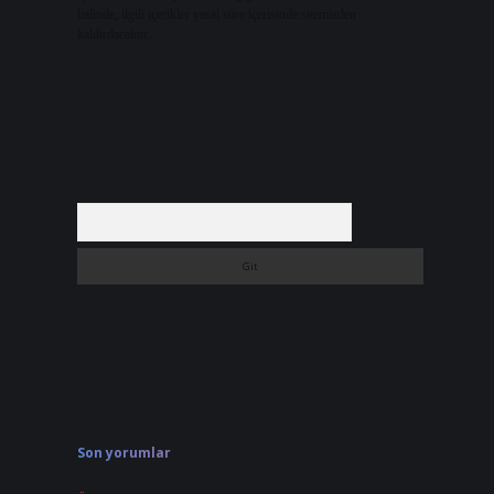
halinde, ilgili içerikler yasal süre içerisinde sitemizden
kaldırılacaktır.
Arama
Son yorumlar