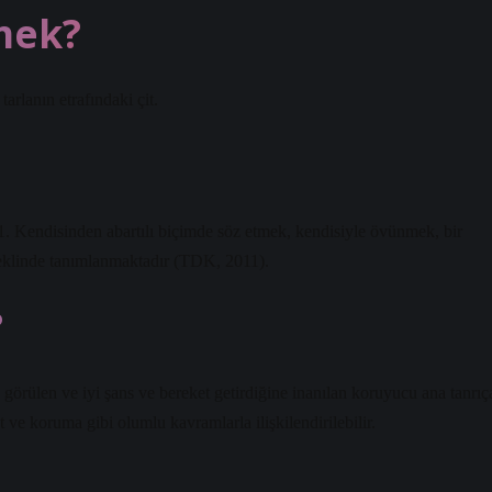
mek?
arlanın etrafındaki çit.
. Kendisinden abartılı biçimde söz etmek, kendisiyle övünmek, bir
şeklinde tanımlanmaktadır (TDK, 2011).
?
görülen ve iyi şans ve bereket getirdiğine inanılan koruyucu ana tanrıç
t ve koruma gibi olumlu kavramlarla ilişkilendirilebilir.