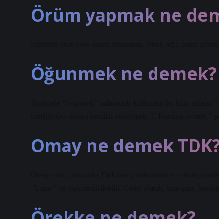
Örüm yapmak ne de
Sürünün gece veya sabah otlatılması. Mera, ağıl. Sınır, çevre, t
Öğunmek ne demek?
Türkçede “övünmek” anlamında kullanılan bu fiilin anlamı “1
niteliğinden dolayı kendini yüceltmek. 2. Kendini övmek.” 
Omay ne demek TDK
Omay ismi, aslen eski Türk inanç sisteminde ve mitolojisinde 
“Umay” ile ilişkilendirilebilir. Genel olarak, isim şans, bereke
Örekke ne demek?