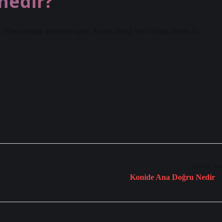
nedir?
. İlham almak anlamına gelir. Ayrıca Bergi veya Vergi olarak da
Sonraki Yaz
Konide Ana Doğru Nedir