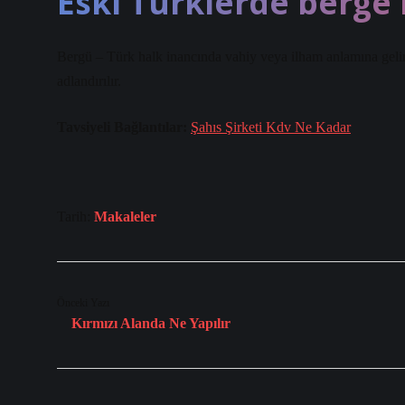
Eski Türklerde berge 
Bergü – Türk halk inancında vahiy veya ilham anlamına gelir
adlandırılır.
Tavsiyeli Bağlantılar:
Şahıs Şirketi Kdv Ne Kadar
Tarih:
Makaleler
Önceki Yazı
Kırmızı Alanda Ne Yapılır