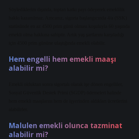
Söylediklerim dışında, toptan katkı payı ödeyerek emeklilik
hakkı kazanılmaz. Amcanız, sigorta başlangıcında 4/a (SSK)
statüsünde en az 4500 prim günü olması koşuluyla 60 yaşında
emekli olma hakkına sahiptir. Artık yaş şartlarını karşıladığı
için 4500 prim gününe ulaştığında emekli olabilir.
Hem engelli hem emekli maaşı
alabilir mi?
Emekli olduktan sonra sigortalı olarak işe dönen engelliler,
Sosyal Güvenlik Destek Primi (SGDP) ödemeleri halinde
hem emekli maaşlarını hem de işyerinden aldıkları ücretlerini
alabilirler.
Malulen emekli olunca tazminat
alabilir mi?