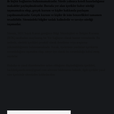
ile hiçbir bağlantısı bulunmamaktadır. Sitede yalnızca kendi hazırladığımız
makaleler paylaşılmaktadır. Burada yer alan içerikler haber niteliği
taşımamakta olup, gerçek kurum ve kişiler hakkında paylaşım
yapılmamaktadır. Gerçek kurum ve kişiler ile isim benzerlikleri tamamen
tesadüfidir. Sitemizdeki bilgiler taslak halindedir ve tavsiye niteliği
taşımazlar.
Sitemiz, 5651 Sayılı Kanun gereğince Bilgi Teknolojileri ve İletişim Kurumu
(BTK) tarafından onaylanmış bir Yer Sağlayıcı olarak hizmet vermektedir. Bu
nedenle, sitedeki içerikleri proaktif olarak denetleme veya araştırma
yükümlülüğümüz bulunmamaktadır. Ancak, üyelerimiz yazdıkları içeriklerin
sorumluluğunu taşımakta olup, siteye üye olarak bu sorumluluğu kabul etmiş
sayılırlar.
Hukuka ve yasal düzenlemelere aykırı olduğunu düşündüğünüz içerikleri,
backlinkpanelicomtr@gmail.com
adresine bildirmeniz halinde, ilgili içerikler yasal
süre içerisinde sitemizden kaldırılacaktır.
Arama