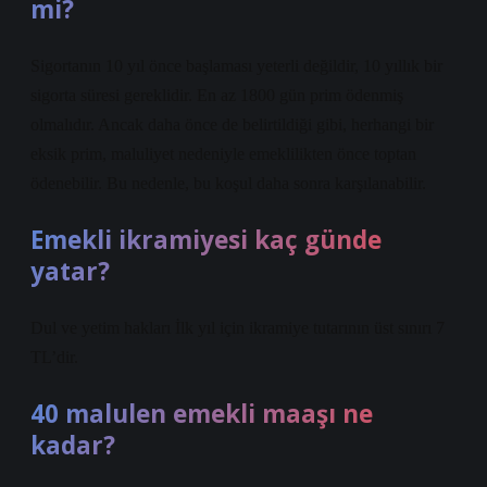
mi?
Sigortanın 10 yıl önce başlaması yeterli değildir, 10 yıllık bir
sigorta süresi gereklidir. En az 1800 gün prim ödenmiş
olmalıdır. Ancak daha önce de belirtildiği gibi, herhangi bir
eksik prim, maluliyet nedeniyle emeklilikten önce toptan
ödenebilir. Bu nedenle, bu koşul daha sonra karşılanabilir.
Emekli ikramiyesi kaç günde
yatar?
Dul ve yetim hakları İlk yıl için ikramiye tutarının üst sınırı 7
TL’dir.
40 malulen emekli maaşı ne
kadar?