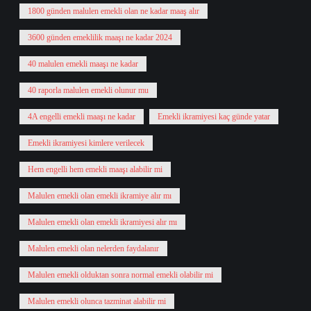
1800 günden malulen emekli olan ne kadar maaş alır
3600 günden emeklilik maaşı ne kadar 2024
40 malulen emekli maaşı ne kadar
40 raporla malulen emekli olunur mu
4A engelli emekli maaşı ne kadar
Emekli ikramiyesi kaç günde yatar
Emekli ikramiyesi kimlere verilecek
Hem engelli hem emekli maaşı alabilir mi
Malulen emekli olan emekli ikramiye alır mı
Malulen emekli olan emekli ikramiyesi alır mı
Malulen emekli olan nelerden faydalanır
Malulen emekli olduktan sonra normal emekli olabilir mi
Malulen emekli olunca tazminat alabilir mi