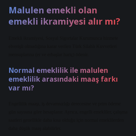
Malulen emekli olan
emekli ikramiyesi alır mı?
Emekli ikramiyesi, Sosyal Sigortalar Kurumunca hizmete
elverişli olmadığına karar verilen Türk Silahlı Kuvvetleri
mensuplarına (er ve erbaşlar hariç) ödenir.
Normal emeklilik ile malulen
emeklilik arasındaki maaş farkı
var mı?
Engellilik maaşı, iş devamsızlığı derecesine ve prim ödeme
gün sayısına göre hesaplanır. Ayrıca, engelli emekliler, çalışma
saatleri genellikle daha kısa olduğu için normal emeklilerden
daha düşük maaş alabilirler.