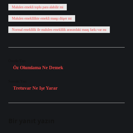
Malulen emekli toplu para alabilir mi
Malulen emeklilikte emekli maaşı düşer mi
Normal emeklilik ile malulen emeklilik arasındaki maaş farkı var mı
Önceki Yazı
Öz Olumlama Ne Demek
Sonraki Yazı
Tretuvar Ne Işe Yarar
Bir yanıt yazın