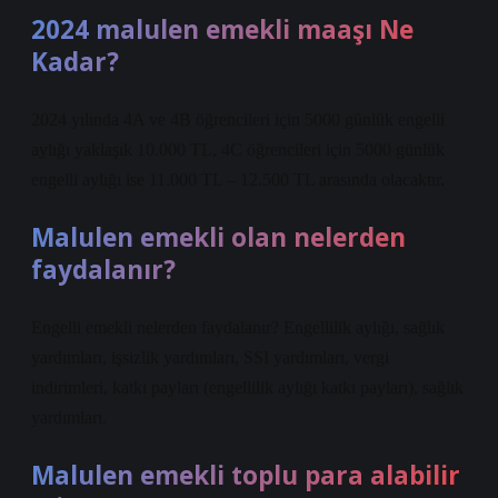
2024 malulen emekli maaşı Ne
Kadar?
2024 yılında 4A ve 4B öğrencileri için 5000 günlük engelli
aylığı yaklaşık 10.000 TL, 4C öğrencileri için 5000 günlük
engelli aylığı ise 11.000 TL – 12.500 TL arasında olacaktır.
Malulen emekli olan nelerden
faydalanır?
Engelli emekli nelerden faydalanır? Engellilik aylığı, sağlık
yardımları, işsizlik yardımları, SSI yardımları, vergi
indirimleri, katkı payları (engellilik aylığı katkı payları), sağlık
yardımları.
Malulen emekli toplu para alabilir