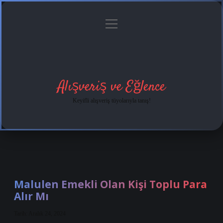
menüyü
Anasayfa
Gizlilik
Yasal
Hakkımızda
aç
Politikası
Uyarı
Alışveriş ve Eğlence
Keyifli alışveriş tüyolarıyla tanış!
Malulen Emekli Olan Kişi Toplu Para
Alır Mı
Tarih: Aralık 24, 2024