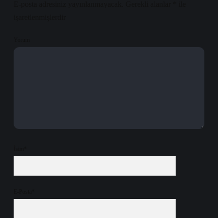
E-posta adresiniz yayınlanmayacak.
Gerekli alanlar
*
ile
işaretlenmişlerdir
Yorum
İsim*
E-Posta*