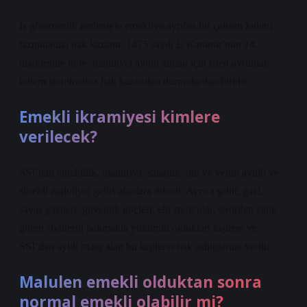
İş göremezlik nedeniyle emekliye ayrılan bir çalışan kıdem
tazminatına hak kazanır. 1475 sayılı İş Kanunu’nun 14.
maddesine göre, maluliyet aylığı almak için işten ayrılmak,
kıdem tazminatına hak kazanılan durumlardan biridir.
Emekli ikramiyesi kimlere
verilecek?
SSI’dan emeklilik, maluliyet, sakatlık, dul ve yetim aylığı ve
sürekli maluliyet geliri alanlara ödenir. Ayrıca şehit, gazi,
savaş gazileri, güvenlik güçleri, elit sporcular, terörden zarar
gören sivillerin bakmakla yükümlü oldukları kişilere ve
SSI’dan aylık maaş alan bu kişilerin hak sahiplerine verilir.
Malulen emekli olduktan sonra
normal emekli olabilir mi?