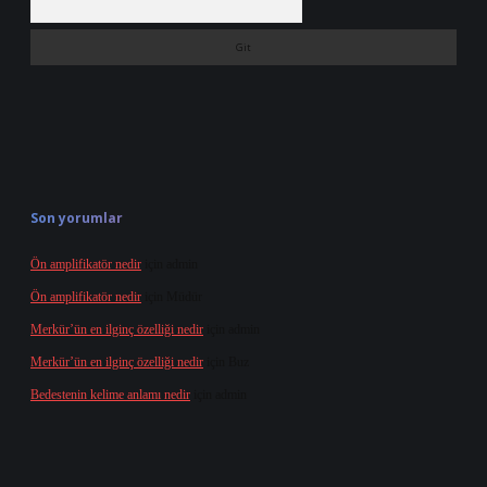
Son yorumlar
Ön amplifikatör nedir
için
admin
Ön amplifikatör nedir
için
Müdür
Merkür’ün en ilginç özelliği nedir
için
admin
Merkür’ün en ilginç özelliği nedir
için
Buz
Bedestenin kelime anlamı nedir
için
admin