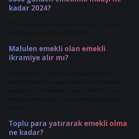
kadar 2024?
2024 yılından itibaren emekliliği 3 bin 600 gün olanların
alacağı asgari aylık 10 bin 444 TL olacak.
Malulen emekli olan emekli
ikramiye alır mı?
EK MADDE 6. – Aylık, adi malullük aylığı, hizmet
malullüğü aylığı veya toptan ödeme; Asker veya sivil bütün
katılımcılara, her tam hizmet yılı için Ek Madde 4’e göre
hesaplanan aylık tutarların bir ayı emeklilik ödeneği olarak
ödenir.
Toplu para yatırarak emekli olma
ne kadar?