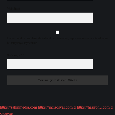
Web Sitesi
Daha sonraki yorumlarımda kullanılması için adım, e-posta adresim ve site adresim
bu tarayıcıya kaydedilsin.
9 - 5 kaçtır?
*
https://sahinmedia.com
https://incisosyal.com.tr
https://hasironu.com.tr
Sitemap