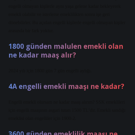
engelli olmayan kişilerle aynı yaşa gelene kadar bekleyerek
emekli olabilir ve isterlerse emeklilikten sonra işe geri
dönebilirler. Bu açıdan engelli kişilerle engelli olmayan kişiler
arasında bir fark yoktur.
1800 günden malulen emekli olan
ne kadar maaş alır?
2024 yılı için 1800 gün 7 gün engelli aylığı.
4A engelli emekli maaşı ne kadar?
Engelli emekli olursam ne kadar maaş alırım? SSK emeklileri
için engelli maaşının asgari tutarı 1500 TL’dir. Emekli sandığı
emeklisi olan engelliler için 1900-2.
3600 günden emeklilik maaşı ne