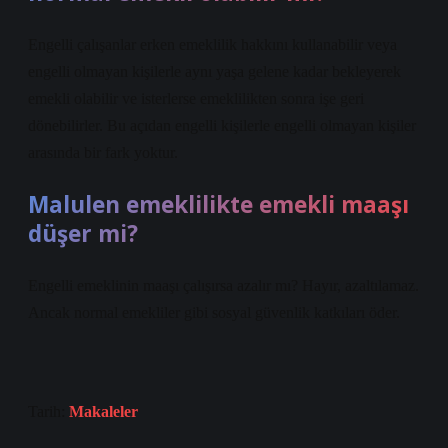
Engelli çalışanlar erken emeklilik hakkını kullanabilir veya
engelli olmayan kişilerle aynı yaşa gelene kadar bekleyerek
emekli olabilir ve isterlerse emeklilikten sonra işe geri
dönebilirler. Bu açıdan engelli kişilerle engelli olmayan kişiler
arasında bir fark yoktur.
Malulen emeklilikte emekli maaşı
düşer mi?
Engelli emeklinin maaşı çalışırsa azalır mı? Hayır, azaltılamaz.
Ancak normal emekliler gibi sosyal güvenlik katkıları öder.
Tarih:
Makaleler