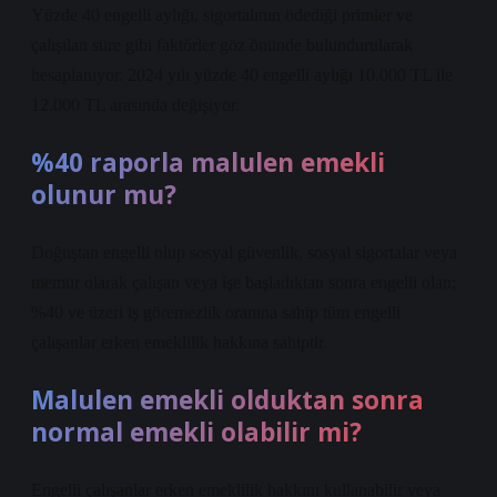
Yüzde 40 engelli aylığı, sigortalının ödediği primler ve
çalışılan süre gibi faktörler göz önünde bulundurularak
hesaplanıyor. 2024 yılı yüzde 40 engelli aylığı 10.000 TL ile
12.000 TL arasında değişiyor.
%40 raporla malulen emekli
olunur mu?
Doğuştan engelli olup sosyal güvenlik, sosyal sigortalar veya
memur olarak çalışan veya işe başladıktan sonra engelli olan;
%40 ve üzeri iş göremezlik oranına sahip tüm engelli
çalışanlar erken emeklilik hakkına sahiptir.
Malulen emekli olduktan sonra
normal emekli olabilir mi?
Engelli çalışanlar erken emeklilik hakkını kullanabilir veya