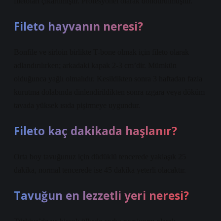
filetoları çıkarılmıştır. Profesyonel olarak dondurulmuştur.
Fileto hayvanın neresi?
Bonfile ve sirloin birlikte T-bone olmak için fileto olarak
adlandırılırken; arkadaki kapak 2-3 cm’dir. Mümkün
olduğunca yağlı olmalıdır. Kesildikten sonra 3 haftadan fazla
kurutma dolabında dinlendirildikten sonra ızgara veya döküm
tavada yüksek ısıda pişirmeye uygundur.
Fileto kaç dakikada haşlanır?
Orta boy tavuğunuz için düdüklü tencerede yaklaşık 25
dakika, normal tencerede ise 45 dakika yeterli olacaktır.
Tavuğun en lezzetli yeri neresi?