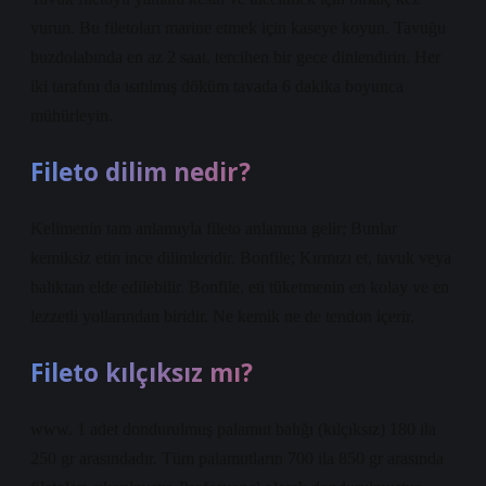
vurun. Bu filetoları marine etmek için kaseye koyun. Tavuğu
buzdolabında en az 2 saat, tercihen bir gece dinlendirin. Her
iki tarafını da ısıtılmış döküm tavada 6 dakika boyunca
mühürleyin.
Fileto dilim nedir?
Kelimenin tam anlamıyla fileto anlamına gelir; Bunlar
kemiksiz etin ince dilimleridir. Bonfile; Kırmızı et, tavuk veya
balıktan elde edilebilir. Bonfile, eti tüketmenin en kolay ve en
lezzetli yollarından biridir. Ne kemik ne de tendon içerir.
Fileto kılçıksız mı?
www. 1 adet dondurulmuş palamut balığı (kılçıksız) 180 ila
250 gr arasındadır. Tüm palamutların 700 ila 850 gr arasında