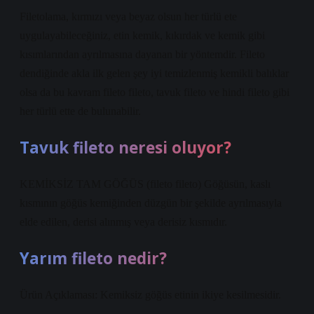
Filetolama, kırmızı veya beyaz olsun her türlü ete
uygulayabileceğiniz, etin kemik, kıkırdak ve kemik gibi
kısımlarından ayrılmasına dayanan bir yöntemdir. Fileto
dendiğinde akla ilk gelen şey iyi temizlenmiş kemikli balıklar
olsa da bu kavram fileto fileto, tavuk fileto ve hindi fileto gibi
her türlü ette de bulunabilir.
Tavuk fileto neresi oluyor?
KEMİKSİZ TAM GÖĞÜS (fileto fileto) Göğüsün, kaslı
kısmının göğüs kemiğinden düzgün bir şekilde ayrılmasıyla
elde edilen, derisi alınmış veya derisiz kısmıdır.
Yarım fileto nedir?
Ürün Açıklaması: Kemiksiz göğüs etinin ikiye kesilmesidir.