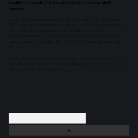
tesadüfidir. Sitemizdeki bilgiler taslak halindedir ve tavsiye niteliği
taşımazlar.
Sitemiz, 5651 Sayılı Kanun gereğince Bilgi Teknolojileri ve İletişim Kurumu
(BTK) tarafından onaylanmış bir Yer Sağlayıcı olarak hizmet vermektedir. Bu
nedenle, sitedeki içerikleri proaktif olarak denetleme veya araştırma
yükümlülüğümüz bulunmamaktadır. Ancak, üyelerimiz yazdıkları içeriklerin
sorumluluğunu taşımakta olup, siteye üye olarak bu sorumluluğu kabul etmiş
sayılırlar.
Hukuka ve yasal düzenlemelere aykırı olduğunu düşündüğünüz içerikleri,
backlinkpanelicomtr@gmail.com
adresine bildirmeniz halinde, ilgili içerikler yasal
süre içerisinde sitemizden kaldırılacaktır.
Arama