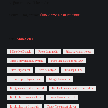
tavuğun en lezzetli kısmıdır.
Tavsiyeli Bağlantılar:
Örnekleme Nasil Bulunur
Tarih:
Makaleler
1 fileto Ne Demek
Fileto dilim nedir
Fileto hayvanın neresi
Fileto ile tavuk göğsü aynı mı
Fileto kaç dakikada haşlanır
Fileto kılçıksız mı
Fileto ne oluyor
Fileto sağlıklı mı
Kemiksiz pirzolaya ne denir
Mezgit fileto nedir
Tavuğun en lezzetli yeri neresi
Tavuk etinin en lezzetli yeri neresidir
Tavuk fileto diyette yenir mi
Tavuk fileto lezzetli mi
Tavuk fileto nasıl kızartılır
Tavuk fileto neresi oluyor