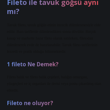
Fileto ile tavuk göğsü aynı
mı?
Tavuk fileto, tavuk göğüs etinin incecik dilimlenmesiyle elde
edilir. Bazı tariflerde dilimlendikten sonra dövülür. Birçok
kasap ve markette hazır fileto olarak satılırken, filetodan
dilimlenerek evde de hazırlanabilir. Tavuk fileto tariflerinin
lezzetli ve pratik olduğu bilinmektedir.
1 fileto Ne Demek?
Fileto balık ve fileto balık çeşitleri, balığın omurgası,
yüzgeçleri ve iç organları ile derisi veya postu çıkarılmış olan
etlerdir.
Fileto ne oluyor?