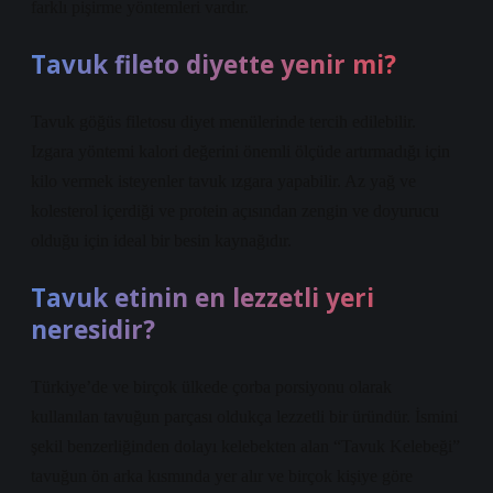
farklı pişirme yöntemleri vardır.
Tavuk fileto diyette yenir mi?
Tavuk göğüs filetosu diyet menülerinde tercih edilebilir.
Izgara yöntemi kalori değerini önemli ölçüde artırmadığı için
kilo vermek isteyenler tavuk ızgara yapabilir. Az yağ ve
kolesterol içerdiği ve protein açısından zengin ve doyurucu
olduğu için ideal bir besin kaynağıdır.
Tavuk etinin en lezzetli yeri
neresidir?
Türkiye’de ve birçok ülkede çorba porsiyonu olarak
kullanılan tavuğun parçası oldukça lezzetli bir üründür. İsmini
şekil benzerliğinden dolayı kelebekten alan “Tavuk Kelebeği”
tavuğun ön arka kısmında yer alır ve birçok kişiye göre