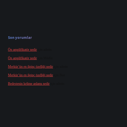
Son yorumlar
Ön amplifikatör nedir
için
admin
Ön amplifikatör nedir
için
Müdür
Merkür’ün en ilginç özelliği nedir
için
admin
Merkür’ün en ilginç özelliği nedir
için
Buz
Bedestenin kelime anlamı nedir
için
admin