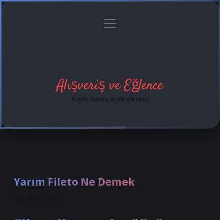
menüyü
Anasayfa
Gizlilik
Yasal
Hakkımızda
aç
Politikası
Uyarı
Alışveriş ve Eğlence
Keyifli alışveriş tüyolarıyla tanış!
Yarım Fileto Ne Demek
Tarih: Ocak 1, 2025