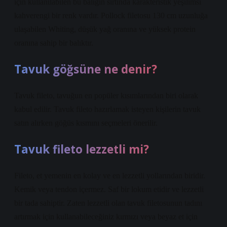
için kullanılabilen bu balığın sırtında karakteristik yeşilimsi
kahverengi bir renk vardır. Pollock filetosu 130 cm uzunluğa
ulaşabilen Whiting, düşük yağ oranına ve yüksek protein
oranına sahip bir balıktır.
Tavuk göğsüne ne denir?
Tavuk fileto, tavuğun en popüler kısımlarından biri olarak
kabul edilir. Tavuk fileto hazırlamak isteyen kişilerin tavuk
satın alırken göğüs kısmını seçmeleri önerilir.
Tavuk fileto lezzetli mi?
Fileto, et yemenin en kolay ve en lezzetli yollarından biridir.
Kemik veya tendon içermez. Saf bir lokum etidir ve lezzetli
bir tada sahiptir. Zaten lezzetli olan tavuk filetosunun tadını
artırmak için kullanabileceğiniz kırmızı veya beyaz et için