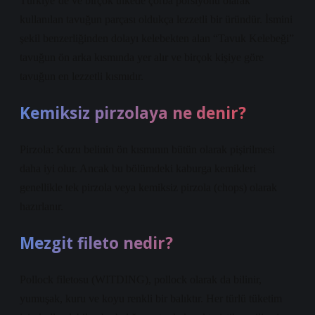
Türkiye’de ve birçok ülkede çorba porsiyonu olarak
kullanılan tavuğun parçası oldukça lezzetli bir üründür. İsmini
şekil benzerliğinden dolayı kelebekten alan “Tavuk Kelebeği”
tavuğun ön arka kısmında yer alır ve birçok kişiye göre
tavuğun en lezzetli kısmıdır.
Kemiksiz pirzolaya ne denir?
Pirzola: Kuzu belinin ön kısmının bütün olarak pişirilmesi
daha iyi olur. Ancak bu bölümdeki kaburga kemikleri
genellikle tek pirzola veya kemiksiz pirzola (chops) olarak
hazırlanır.
Mezgit fileto nedir?
Pollock filetosu (WITDING), pollock olarak da bilinir,
yumuşak, kuru ve koyu renkli bir balıktır. Her türlü tüketim