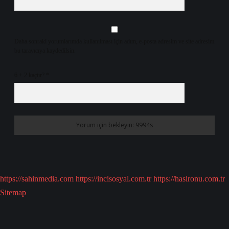
Daha sonraki yorumlarımda kullanılması için adım, e-posta adresim ve site adresim
bu tarayıcıya kaydedilsin.
6 + 2 kaçtır?
*
https://sahinmedia.com
https://incisosyal.com.tr
https://hasironu.com.tr
Sitemap