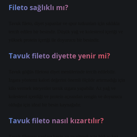
Fileto sağlıklı mı?
Tavuk fileto, diyet yapanlar ve spor tutkunları için sıklıkla
tercih edilen bir besindir. Düşük yağ ve kolesterol içeriği ve
yüksek protein içeriği ile doyurucu bir besindir.
Tavuk fileto diyette yenir mi?
Tavuk göğüs filetosu diyet menülerinde tercih edilebilir.
Izgara yöntemi kalori değerini önemli ölçüde artırmadığı için
kilo vermek isteyenler tavuk ızgara yapabilir. Az yağ ve
kolesterol içerdiği ve protein açısından zengin ve doyurucu
olduğu için ideal bir besin kaynağıdır.
Tavuk fileto nasıl kızartılır?
Tavuk filetoyu yanlara kesin ve inceltmek için birkaç kez