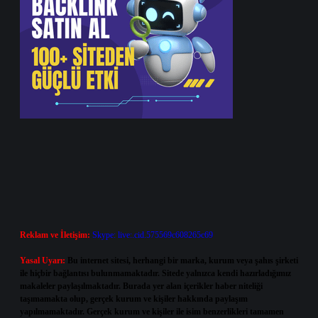
Reklam ve İletişim:
Skype: live:.cid.575569c608265c69
Yasal Uyarı:
Bu internet sitesi, herhangi bir marka, kurum veya şahıs şirketi
ile hiçbir bağlantısı bulunmamaktadır. Sitede yalnızca kendi hazırladığımız
makaleler paylaşılmaktadır. Burada yer alan içerikler haber niteliği
taşımamakta olup, gerçek kurum ve kişiler hakkında paylaşım
yapılmamaktadır. Gerçek kurum ve kişiler ile isim benzerlikleri tamamen