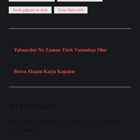
Tavuk göğsüne ne denir
Yarım fileto nedir
Önceki Yazı
Yabancılar Ne Zaman Türk Vatandaşı Olur
Sonraki Yazı
Borsa Akşam Kaçta Kapanır
Bir yanıt yazın
E-posta adresiniz yayınlanmayacak.
Gerekli alanlar
*
ile
işaretlenmişlerdir