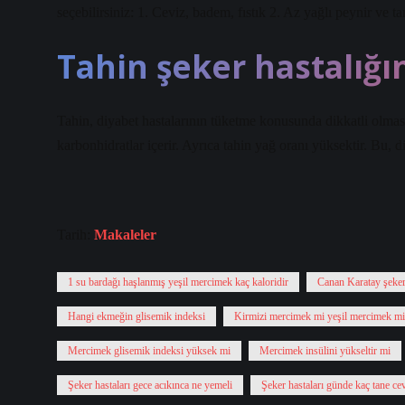
seçebilirsiniz: 1. Ceviz, badem, fıstık 2. Az yağlı peynir ve t
Tahin şeker hastalığın
Tahin, diyabet hastalarının tüketme konusunda dikkatli olması
karbonhidratlar içerir. Ayrıca tahin yağ oranı yüksektir. Bu, diy
Tarih:
Makaleler
1 su bardağı haşlanmış yeşil mercimek kaç kaloridir
Canan Karatay şeker
Hangi ekmeğin glisemik indeksi
Kirmizi mercimek mi yeşil mercimek mi
Mercimek glisemik indeksi yüksek mi
Mercimek insülini yükseltir mi
Şeker hastaları gece acıkınca ne yemeli
Şeker hastaları günde kaç tane ce