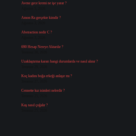
Avene gece kremi ne işe yarar ?
Ağustos 5, 2026
Amon Ra gerçekte kimdir ?
Ağustos 3, 2026
Abstraction nedir C ?
Ağustos 3, 2026
690 Hesap Nereye Aktarılır ?
Temmuz 30, 2026
Uzaklaştırma kararı hangi durumlarda ve nasıl alınır ?
Temmuz 29, 2026
Koç kadını boğa erkeği anlaşır mı ?
Temmuz 27, 2026
Cennette kız isimleri nelerdir ?
Temmuz 25, 2026
Kaş nasıl çoğalır ?
Temmuz 25, 2026