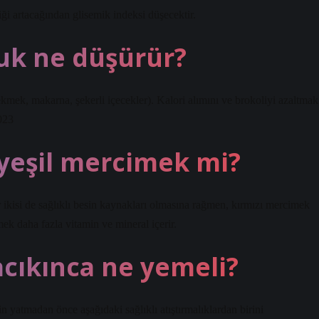
iği artacağından glisemik indeksi düşecektir.
uk ne düşürür?
ekmek, makarna, şekerli içecekler). Kalori alımını ve brokoliyi azaltmak
023
yeşil mercimek mi?
 ikisi de sağlıklı besin kaynakları olmasına rağmen, kırmızı mercimek
mek daha fazla vitamin ve mineral içerir.
acıkınca ne yemeli?
n yatmadan önce aşağıdaki sağlıklı atıştırmalıklardan birini