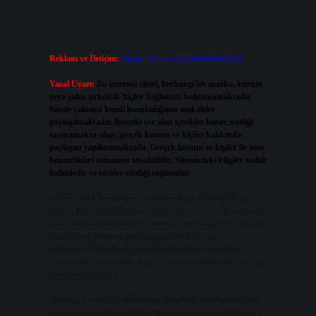
Reklam ve İletişim:
Skype: live:.cid.575569c608265c69
Yasal Uyarı:
Bu internet sitesi, herhangi bir marka, kurum
veya şahıs şirketi ile hiçbir bağlantısı bulunmamaktadır.
Sitede yalnızca kendi hazırladığımız makaleler
paylaşılmaktadır. Burada yer alan içerikler haber niteliği
taşımamakta olup, gerçek kurum ve kişiler hakkında
paylaşım yapılmamaktadır. Gerçek kurum ve kişiler ile isim
benzerlikleri tamamen tesadüfidir. Sitemizdeki bilgiler taslak
halindedir ve tavsiye niteliği taşımazlar.
Sitemiz, 5651 Sayılı Kanun gereğince Bilgi Teknolojileri ve
İletişim Kurumu (BTK) tarafından onaylanmış bir Yer Sağlayıcı
olarak hizmet vermektedir. Bu nedenle, sitedeki içerikleri proaktif
olarak denetleme veya araştırma yükümlülüğümüz
bulunmamaktadır. Ancak, üyelerimiz yazdıkları içeriklerin
sorumluluğunu taşımakta olup, siteye üye olarak bu sorumluluğu
kabul etmiş sayılırlar.
Hukuka ve yasal düzenlemelere aykırı olduğunu düşündüğünüz
içerikleri,
backlinkpanelicomtr@gmail.com
adresine bildirmeniz