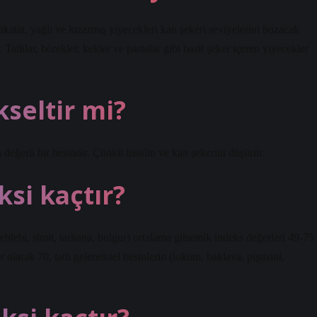
akatat, yağlı ve kızarmış yiyecekleri kan şekeri seviyelerini bozacak
Tatlılar, börekler, kekler ve pastalar gibi basit şeker içeren yiyecekler
seltir mi?
n değerli bir besindir. Çünkü insülin ve kan şekerini düşürür.
ksi kaçtır?
eblebi, simit, tarhana, bulgur) ortalama glisemik indeks değerleri 49-75
 olarak 70, tatlı geleneksel besinlerin (lokum, baklava, pişmani,