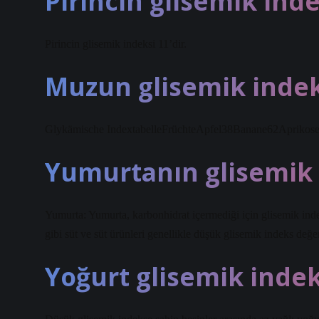
Pirincin glisemik inde
Pirincin glisemik indeksi 11’dir.
Muzun glisemik indek
Glykämische IndextabelleFrüchteApfel38Banane62Aprikosen
Yumurtanın glisemik 
Yumurta: Yumurta, karbonhidrat içermediği için glisemik indeks
gibi süt ve süt ürünleri genellikle düşük glisemik indeks değer
Yoğurt glisemik inde