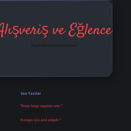
Alışveriş ve Eğlence
Keyifli alışveriş tüyolarıyla tanış!
Sidebar
grandoperabet
tulipbetgiris.org
Son Yazılar
Demiri hangi yapıştırıcı tutar ?
Ağustos 6, 2026
Kumaşın iyisi nasıl anlaşılır ?
Ağustos 6, 2026