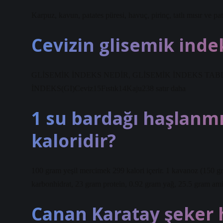
Karpuz, kavun, patates püresi, havuç, pirinç, tatlı mısır ve pa
Cevizin glisemik indek
GLİSEMİK İNDEKS NEDİR, GLİSEMİK İNDEKS 
İNDEKS(GI)Ceviz15Fıstık14Kaju238 satır daha
1 su bardağı haşlanm
kaloridir?
100 gram yeşil mercimek 299 kalori içerir. 1 kavanoz (150 g
karbonhidrat, 23 gram protein, 0.92 gram yağ, 25.5 gram amin
Canan Karatay şeker 