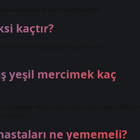
tates kızartması glisemik indeksi yüksek besinlerdir.
si kaçtır?
TABLOSUKURUYEMİŞLERBESLENMEGLİSEMİK
ış yeşil mercimek kaç
r) yeşil mercimek 449 kalori içerir. 100 gram yeşil mercimek 36.62 gra
oasit içerir.
hastaları ne yememeli?