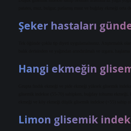
Düşük glisemik indekse sahip besinler arasında az yağlı yoğur
patates, muz, bulgur, patlamış mısır ve buğday ekmeği orta de
Şeker hastaları günde
Tek öğünde çoklu tip diyeti uygulamalısınız. Atıştırmalık ola
balık derisinden ve yağından arındırılmalı ve ızgara, haşlama 
Hangi ekmeğin glisem
Grupta fındık ekmeği ve pide ekmeği yüksek glisemik indek
glisemik indekse (55-70) sahipken, buğday tohumu ekmeği, 
ekmeği ve köy ekmeği düşük glisemik indekse (<55) sahip ola
Limon glisemik indek