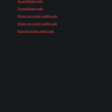
e
Ön amplifikatör nedir
için
admin
Ön amplifikatör nedir
için
Müdür
Merkür’ün en ilginç özelliği nedir
için
admin
Merkür’ün en ilginç özelliği nedir
için
Buz
Bedestenin kelime anlamı nedir
için
admin