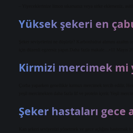
– Yiyeceklerinize limon sıkarsanız veya sirke eklerseniz, asitl
Yüksek şekeri en çab
Şeker seviyelerini ne düşürür? Karbonhidrat alımını azaltın (
için düzenli egzersiz yapın.Daha fazla makale…•11 Mayıs 2
Kirmizi mercimek mi 
Çorba yaparken genellikle kırmızı mercimek tercih edilir. Her
yeşil mercimekten daha fazla lif ve protein içerir. Yeşil merci
Şeker hastaları gece 
Kan şekeri seviyenizi yönetmek ve gece açlığını bastırmak içi