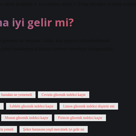
am tahıllı krakerler 4. Kavrulmuş nohut 5. Elma dilimleri ve fıstık ezmesi
a iyi gelir mi?
 gereken bir besindir. Tahin, kan şekerini yükseltebilecek
abet hastalarının kilolarını kontrol etmelerini zorlaştırabilir.
 hastaları ne yememeli
Cevizin glisemik indeksi kaçtır
Leblebi glisemik indeksi kaçtır
Limon glisemik indeksi düşürür mü
Muzun glisemik indeksi kaçtır
Pirincin glisemik indeksi kaçtır
viz yemeli
Şeker hastasına yeşil mercimek iyi gelir mi