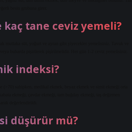
t, yağsız süt, tam tahıllı ekmek, taze meyve ve baklagiller bulunur. Taz
ğerli besin grubuna girer.
 kaç tane ceviz yemeli?
rak mutlaka süt, yoğurt ve ayran gibi yiyecekler yemelisiniz. Tavuk ve
veya buharda pişirilerek pişirilmelidir. Her gün 1-2 ceviz yemelisiniz.
ik indeksi?
se (>70) sahipken, medikal ekmek, beyaz ekmek ve simit ekmeği orta
kabata ekmeği, çavdar ekmeği, tam buğday ekmeği, taş değirmen
rak değerlendirildi.
si düşürür mü?