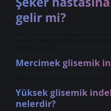
Şeker hastasına
gelir mi?
Bezelye, mercimek ve fasulye gibi baklagiller diyabetle mücad
yükseltmeden sabit bir enerji kaynağı sağlayan lif açısından z
iyileştirmeye yardımcı olur.
Mercimek glisemik in
Düşük glisemik indekse sahip besinler arasında mercimek, tam 
Yüksek glisemik inde
nelerdir?