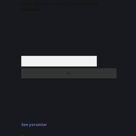
halinde, ilgili içerikler yasal süre içerisinde sitemizden
kaldırılacaktır.
Arama
Son yorumlar