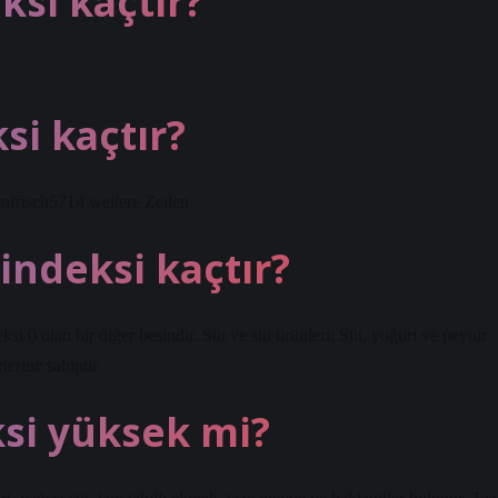
ksi kaçtır?
si kaçtır?
frisch5714 weitere Zeilen
indeksi kaçtır?
i 0 olan bir diğer besindir. Süt ve süt ürünleri: Süt, yoğurt ve peynir
lerine sahiptir.
ksi yüksek mi?