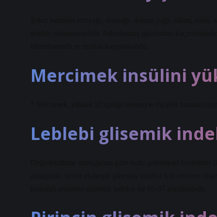
Şeker hastaları tereyağı, donyağı, domuz yağı, salam, sosis, s
şekilde tüketmemelidir. Paketlenmiş gıdalardan kaçınılmalıdır. 
tüketilmemeli ve tuzdan kaçınılmalıdır.
Mercimek insülini yük
* Mercimek, yüksek lif içeriği nedeniyle diyabet hastaları içi
Leblebi glisemik inde
Değerlendirme sonuçlarına göre tuzlu geleneksel besinlerin (l
aralığında, beyaz ekmeğin glisemik indeksi için referans değer
kadayıf) ortalama glisemik indeksi ise 60-87 aralığındadır.