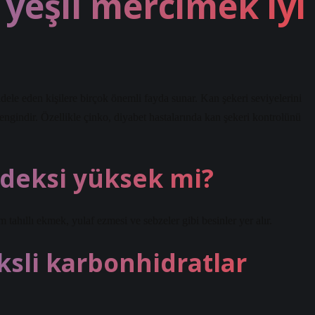
 yeşil mercimek iyi
ele eden kişilere birçok önemli fayda sunar. Kan şekeri seviyelerini
engindir. Özellikle çinko, diyabet hastalarında kan şekeri kontrolünü
deksi yüksek mi?
tahıllı ekmek, yulaf ezmesi ve sebzeler gibi besinler yer alır.
ksli karbonhidratlar